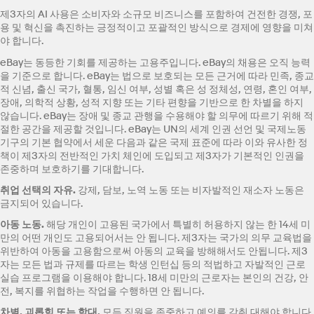
제3자의 AI 사용은 소비자와 소규모 비즈니스를 포함하여 건전한 경쟁, 포
용 및 혁신을 촉진하는 긍정적이고 포괄적인 방식으로 경제에 영향을 미쳐
야 합니다.
eBay는 동등한 기회를 제공하는 고용주입니다. eBay의 채용은 오직 능력
을 기준으로 합니다. eBay는 법으로 보호되는 모든 근거에 따라 민족, 종교
적 신념, 출신 국가, 혈통, 임신 여부, 성별 혹은 성 정체성, 연령, 혼인 여부,
장애, 의학적 상황, 성적 지향 또는 기타 편향을 기반으로 한 차별을 하지
않습니다. eBay는 장애 및 종교 관행을 수용해야 할 의무에 따르기 위해 적
절한 공간을 제공할 것입니다. eBay는 UN의 세계 인권 선언 및 국제노동
기구의 기본 협약에서 세운 다음과 같은 국제 표준에 따라 이와 유사한 정
책이 제3자의 전반적인 가치 체인에 도입되고 제3자가 기본적인 인권을
존중하며 보호하기를 기대합니다.
취업 선택의 자유
.
강제, 담보, 노역 노동 또는 비자발적인 재소자 노동은
금지되어 있습니다.
아동 노동
.
해당 개인이 고용된 국가에서 특별히 허용하지 않는 한 14세 미
만의 어떤 개인도 고용되어서는 안 됩니다. 제3자는 국가의 의무 교육법을
위반하여 아동을 고용함으로써 아동의 교육을 방해해서도 안됩니다. 제3
자는 모든 법과 규제를 따르는 학생 인턴십 등의 적법하고 자발적인 근로
실습 프로그램을 이용해야 합니다. 18세 미만의 근로자는 본인의 건강, 안
전, 복지를 위협하는 작업을 수행하면 안 됩니다.
차별
, 괴롭힘 또는 학대.
모든 직원을 존중하고 예의를 갖춰 대해야 합니다.