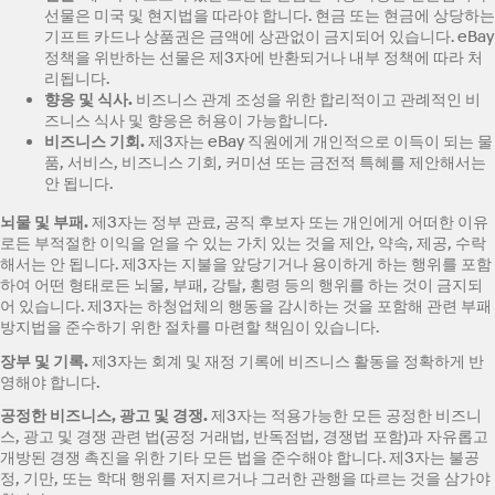
선물은 미국 및 현지법을 따라야 합니다. 현금 또는 현금에 상당하는
기프트 카드나 상품권은 금액에 상관없이 금지되어 있습니다. eBay
정책을 위반하는 선물은 제3자에 반환되거나 내부 정책에 따라 처
리됩니다.
향응 및 식사
.
비즈니스 관계 조성을 위한 합리적이고 관례적인 비
즈니스 식사 및 향응은 허용이 가능합니다.
비즈니스 기회
.
제3자는 eBay 직원에게 개인적으로 이득이 되는 물
품, 서비스, 비즈니스 기회, 커미션 또는 금전적 특혜를 제안해서는
안 됩니다.
뇌물 및 부패
.
제3자는 정부 관료, 공직 후보자 또는 개인에게 어떠한 이유
로든 부적절한 이익을 얻을 수 있는 가치 있는 것을 제안, 약속, 제공, 수락
해서는 안 됩니다. 제3자는 지불을 앞당기거나 용이하게 하는 행위를 포함
하여 어떤 형태로든 뇌물, 부패, 강탈, 횡령 등의 행위를 하는 것이 금지되
어 있습니다. 제3자는 하청업체의 행동을 감시하는 것을 포함해 관련 부패
방지법을 준수하기 위한 절차를 마련할 책임이 있습니다.
장부 및 기록
.
제3자는 회계 및 재정 기록에 비즈니스 활동을 정확하게 반
영해야 합니다.
공정한 비즈니스
, 광고 및 경쟁.
제3자는 적용가능한 모든 공정한 비즈니
스, 광고 및 경쟁 관련 법(공정 거래법, 반독점법, 경쟁법 포함)과 자유롭고
개방된 경쟁 촉진을 위한 기타 모든 법을 준수해야 합니다. 제3자는 불공
정, 기만, 또는 학대 행위를 저지르거나 그러한 관행을 따르는 것을 삼가야