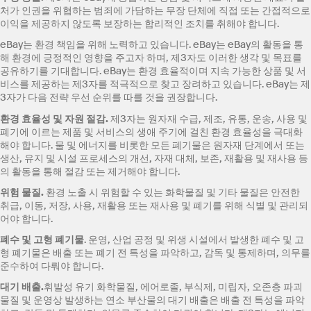
처가 인권을 위협하는 범죄에 가담하는 무장 단체에 직접 또는 간접적으로
이익을 제공하지 않도록 보장하는 합리적인 조치를 취해야 합니다.
eBay는 환경 책임을 위해 노력하고 있습니다. eBay는 eBay의 활동을 통
해 환경에 긍정적인 영향을 주고자 하며, 제3자도 이러한 생각 및 목표를
공유하기를 기대합니다. eBay는 환경 효율적이며 지속 가능한 상품 및 서
비스를 제공하는 제3자를 적극적으로 찾고 장려하고 있습니다. eBay는 제
3자가 다음 전략 우선 순위를 따를 것을 권장합니다.
환경 효율성 및 자원 절감
.
제3자는 원자재 수급, 제조, 유통, 운송, 사용 및
폐기에 이르는 제품 및 서비스의 생애 주기에 걸친 환경 효율성을 극대화
해야 합니다. 물 및 에너지를 비롯한 모든 폐기물은 원자재 단계에서 또는
생산, 유지 및 시설 프로세스의 개선, 자재 대체, 보존, 재활용 및 재사용 등
의 활동을 통해 절감 또는 제거해야 합니다.
위험 물질
.
환경 노출 시 위험할 수 있는 화학물질 및 기타 물질은 안전한
취급, 이동, 저장, 사용, 재활용 또는 재사용 및 폐기를 위해 식별 및 관리되
어야 합니다.
폐수 및 고형 폐기물
. 운영, 산업 공정 및 위생 시설에서 발생한 폐수 및 고
형 폐기물은 배출 또는 폐기 전 특성을 파악하고, 감독 및 통제하며, 의무를
준수하여 다뤄야 합니다.
대기 배출
.
휘발성 유기 화학물질, 에어로졸, 부식제, 미립자, 오존층 파괴
물질 및 운영상 발생하는 연소 부산물의 대기 배출은 배출 전 특성을 파악