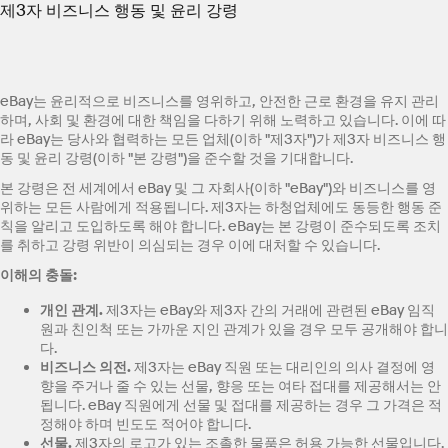
제3자 비즈니스 행동 및 윤리 강령
eBay는 윤리적으로 비즈니스를 영위하고, 안전한 근로 환경을 유지 관리
하며, 사회 및 환경에 대한 책임을 다하기 위해 노력하고 있습니다. 이에 따
라 eBay는 당사와 협력하는 모든 업체(이하 "제3자")가 제3자 비즈니스 행
동 및 윤리 강령(이하 "본 강령")을 준수할 것을 기대합니다.
본 강령은 전 세계에서 eBay 및 그 자회사(이하 "eBay")와 비즈니스를 영
위하는 모든 사람에게 적용됩니다. 제3자는 하청업체에도 동등한 행동 준
칙을 알리고 도입하도록 해야 합니다. eBay는 본 강령이 준수되도록 조치
를 취하고 강령 위반이 의심되는 경우 이에 대처할 수 있습니다.
이해의 충돌
:
개인 관계
.
제3자는 eBay와 제3자 간의 거래에 관련된 eBay 임직
원과 친인척 또는 가까운 지인 관계가 있을 경우 모두 공개해야 합니
다.
비즈니스 의전
.
제3자는 eBay 직원 또는 대리인의 의사 결정에 영
향을 주거나 줄 수 있는 선물, 향응 또는 여타 접대를 제공해서는 안
됩니다. eBay 직원에게 선물 및 접대를 제공하는 경우 그 가격은 적
정해야 하며 빈도도 적어야 합니다.
선물
.
제3자의 로고가 있는 조촐한 물품은 허용 가능한 선물입니다.