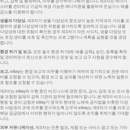
하고, 감독 및 통제하며, 의무를 준수하여 다뤄야 합니다. 제3자는 에너지
소비를 관리하고 가급적 재생 가능한 에너지원을 활용하여 온실가스 배출
감소를 지원해야 합니다.
생물의 다양성
.
제3자가 생물 다양성의 중요성이 높은 지역과의 거리를 포
함하여 생물 다양성에 대한 위험을 평가하도록 장려하고 있습니다. 생물
다양성에 대한 위험이 확인된 경우 제3자가 자연 서식지, 생물 다양성 또
는 토양 관리를 보호 및 촉진하는 프로그램이나 계획을 실행할 것을 권장
합니다.
환경 허가 및 보고
.
모든 필수 환경 허가(예: 배출 감독), 승인, 등록을 획득
및 관리하면서 최신으로 유지하고 운영 및 보고 요구 사항을 준수해야 합
니다.
보고
.
eBay는 환경 보고의 의무를 이행하기 위하여 정기적으로 관련 데이
터를 요청할 수 있으며, 환경 보고 및 성과를 개선하기 위한 노력의 일환으
로 협조를 요청할 수 있습니다.
제3자는 eBay와 수행 중인 비즈니스에 관한 문의, 감사, 검토 또는 조사 등
을 포함한 일체의 감독 기관의 업무에 협조해야 합니다. 본 제3자 비즈니스
행동 및 윤리 강령은 eBay가 영국의 현대판 노예제 금지법을 비롯한 다양
한 사법권의 규제 의무를 준수하도록 도우며 eBay는 제3자가 이를 따르고
해당 공급망에서 이러한 행위가 일어나지 않도록 조치를 취하기를 기대합
니다.
외부 커뮤니케이션
.
제3자는 언론 발표, 제품 또는 서비스 광고 또는 기타