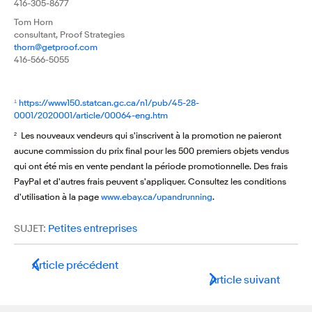
416-305-8677
Tom Horn
consultant, Proof Strategies
thorn@getproof.com
416-566-5055
¹
https://www150.statcan.gc.ca/n1/pub/45-28-
0001/2020001/article/00064-eng.htm
² Les nouveaux vendeurs qui s'inscrivent à la promotion ne paieront
aucune commission du prix final pour les 500 premiers objets vendus
qui ont été mis en vente pendant la période promotionnelle. Des frais
PayPal et d'autres frais peuvent s'appliquer. Consultez les conditions
d'utilisation à la page
www.ebay.ca/upandrunning
.
SUJET:
Petites entreprises
Article précédent
Article suivant