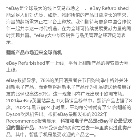
“eBay是全球最大的线上交易市场之一， eBay Refurbished
能满足人们对优质、如新、物超所值的产品日益增长的需求，
海量的翻新需求正在平台上释放。我们期待与更多中国合作伙
伴一起共享这一时代机遇，在为全球可持续发展贡献力量的同
时实现共赢。”eBay大中华区销售与品类管理总经理庞涛表
示。
翻新产品市场迎来全球商机
eBay Refurbished甫一上线，平台上翻新产品的搜索量大幅
上涨。
eBay数据显示，78%的美国消费者在节日购物季中格外关注
翻新电子产品，而希望将翻新电子产品作为礼品赠送给亲朋好
友的比例也高达60%。这一现象同样广泛出现于欧洲市场。
2021年eBay英国站黑五10大畅销品榜单中，翻新产品占据了8
席。2022年黑五前24小时里，平均每分钟就有至少1台翻新的
Dyson吹风机售出。根据eBay最新发布的2022年
Recommence报告显示，
科技和电子产品是eBay平台最受欢
迎的翻新产品
，34%受调查的买家在过去一年里购买过此类产
品，其中，智能手机是最受欢迎的产品之一。