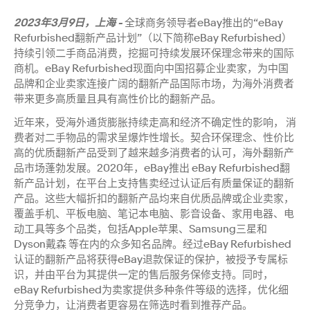
2023年3月9日，上海 -
全球商务领导者eBay推出的“eBay
Refurbished翻新产品计划”（以下简称eBay Refurbished）
持续引领二手商品消费，挖掘可持续发展环保理念带来的国际
商机。eBay Refurbished现面向中国招募企业卖家，为中国
品牌和企业卖家连接广阔的翻新产品国际市场，为海外消费者
带来更多高质量且具有高性价比的翻新产品。
近年来，受海外通货膨胀持续走高和经济不确定性的影响， 消
费者对二手物品的需求呈爆炸性增长。契合环保理念、性价比
高的优质翻新产品受到了越来越多消费者的认可，海外翻新产
品市场蓬勃发展。2020年，eBay推出 eBay Refurbished翻
新产品计划，在平台上支持售卖经过认证后有质量保证的翻新
产品。这些大幅折扣的翻新产品均来自优质品牌或企业卖家，
覆盖手机、平板电脑、笔记本电脑、影音设备、家用电器、电
动工具等多个品类，包括Apple苹果、Samsung三星和
Dyson戴森 等在内的众多知名品牌。经过eBay Refurbished
认证的翻新产品将获得eBay退款保证的保护，被授予专属标
识，并由平台为其提供一定的售后服务保修支持。同时，
eBay Refurbished为卖家提供多种条件等级的选择，优化细
分竞争力，让消费者更容易在筛选时看到推荐产品。