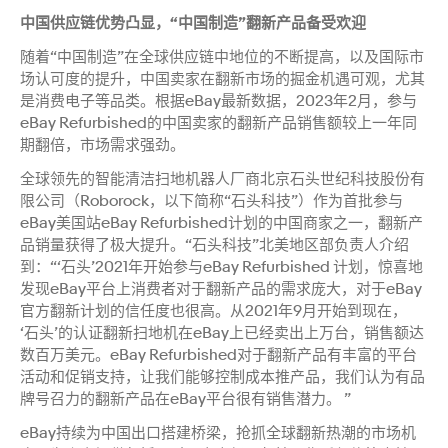
中国供应链优势凸显，“中国制造”翻新产品备受欢迎
随着“中国制造”在全球供应链中地位的不断提高，以及国际市
场认可度的提升，中国卖家在翻新市场的掘金机遇可观，尤其
是消费电子等品类。根据eBay最新数据，2023年2月，参与
eBay Refurbished的中国卖家的翻新产品销售额较上一年同
期翻倍，市场需求强劲。
全球领先的智能清洁扫地机器人厂商北京石头世纪科技股份有
限公司（Roborock，以下简称“石头科技”）作为首批参与
eBay美国站eBay Refurbished计划的中国商家之一，翻新产
品销量获得了极大提升。“石头科技”北美地区部负责人介绍
到：“‘石头’2021年开始参与eBay Refurbished 计划，惊喜地
发现eBay平台上消费者对于翻新产品的需求庞大，对于eBay
官方翻新计划的信任度也很高。从2021年9月开始到现在，
‘石头’的认证翻新扫地机在eBay上已经卖出上万台，销售额达
数百万美元。eBay Refurbished对于翻新产品有丰富的平台
活动和促销支持，让我们能够控制成本推产品，我们认为有品
牌号召力的翻新产品在eBay平台很有销售潜力。 ”
eBay持续为中国出口搭建桥梁，抢抓全球翻新热潮的市场机