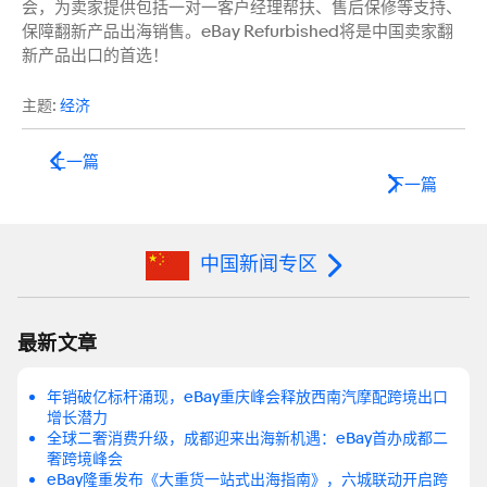
会，为卖家提供包括一对一客户经理帮扶、售后保修等支持、
保障翻新产品出海销售。eBay Refurbished将是中国卖家翻
新产品出口的首选！
主题:
经济
上一篇
下一篇
中国新闻专区
最新文章
年销破亿标杆涌现，eBay重庆峰会释放西南汽摩配跨境出口
增长潜力
全球二奢消费升级，成都迎来出海新机遇：eBay首办成都二
奢跨境峰会
eBay隆重发布《大重货一站式出海指南》，六城联动开启跨