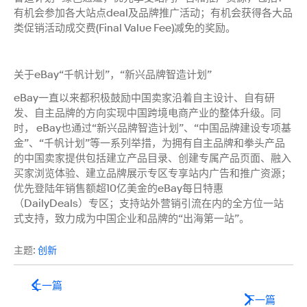
有机会参加各大站点deal及品牌推广活动；有机会获得各大品
类促销活动成交费(Final Value Fee)减免的奖励。
关于eBay“千帆计划”，“新兴品牌智造计划”
eBay一直以来都积极鼓励中国卖家沿着自主设计、自有研
发、自主品牌的方向实现中国跨境电商产业的整体升级。同
时， eBay也通过“新兴品牌智造计划”、“中国品牌建设专项基
金”、“千帆计划”等一系列举措，为拥有自主品牌和拳头产品
的中国卖家提供包括建立产品目录、创建专属产品页面、融入
买家浏览体验、建立品牌展示专区专享站内广告和推广资源；
优先登陆年销售额超10亿美金的eBay每日特惠
（DailyDeals）专区；支持站外营销引流在内的全方位一站
式支持，致力成为中国企业和品牌的“出海第一站”。
主题:
创新
上一篇
下一篇