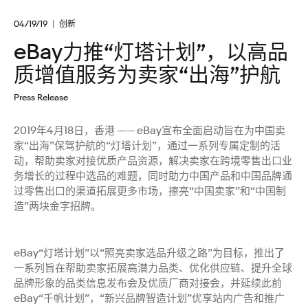
04/19/19
创新
eBay力推“灯塔计划”，以高品
质增值服务为卖家“出海”护航
Press Release
2019年4月18日，香港 —— eBay宣布全面启动旨在为中国卖
家“出海”保驾护航的“灯塔计划”，通过一系列专属定制的活
动，帮助卖家对接优质产品资源，解决卖家在跨境零售出口业
务增长的过程中选品的难题，同时助力中国产品和中国品牌通
过零售出口的渠道拓展更多市场，擦亮“中国卖家”和“中国制
造”两块金字招牌。
eBay“灯塔计划”以“照亮卖家选品升级之路”为目标，推出了
一系列旨在帮助卖家拓展高潜力品类、优化供应链、提升全球
品牌形象的品类信息发布会及优质厂商对接会，并延续此前
eBay“千帆计划”，“新兴品牌智造计划”优享站内广告和推广