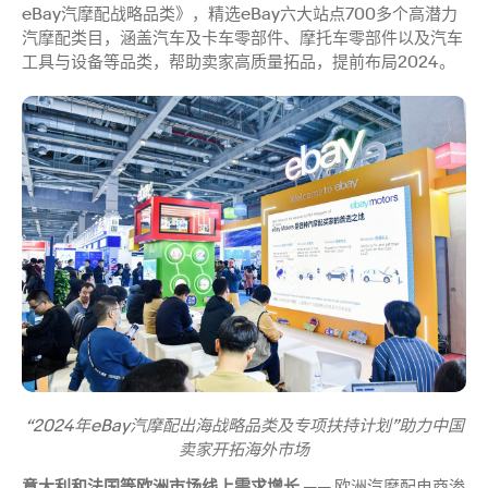
eBay汽摩配战略品类》，精选eBay六大站点700多个高潜力
汽摩配类目，涵盖汽车及卡车零部件、摩托车零部件以及汽车
工具与设备等品类，帮助卖家高质量拓品，提前布局2024。
“2024年eBay汽摩配出海战略品类及专项扶持计划”助力中国
卖家开拓海外市场
意大利和法国等欧洲市场线上需求增长
—— 欧洲汽摩配电商渗