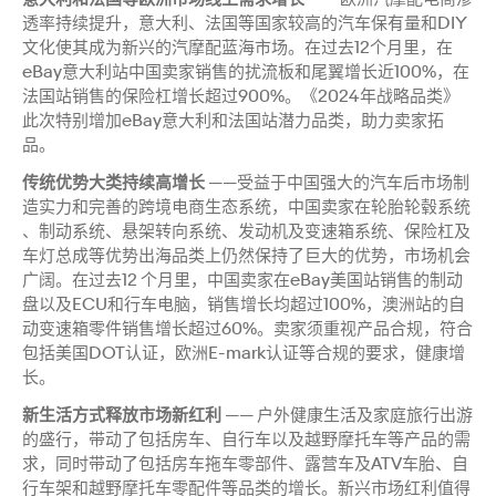
透率持续提升，意大利、法国等国家较高的汽车保有量和DIY
文化使其成为新兴的汽摩配蓝海市场。在过去12个月里，在
eBay意大利站中国卖家销售的扰流板和尾翼增长近100%，在
法国站销售的保险杠增长超过900%。《2024年战略品类》
此次特别增加eBay意大利和法国站潜力品类，助力卖家拓
品。
传统优势大类持续高增长
——受益于中国强大的汽车后市场制
造实力和完善的跨境电商生态系统，中国卖家在轮胎轮毂系统
、制动系统、悬架转向系统、发动机及变速箱系统、保险杠及
车灯总成等优势出海品类上仍然保持了巨大的优势，市场机会
广阔。在过去12 个月里，中国卖家在eBay美国站销售的制动
盘以及ECU和行车电脑，销售增长均超过100%，澳洲站的自
动变速箱零件销售增长超过60%。卖家须重视产品合规，符合
包括美国DOT认证，欧洲E-mark认证等合规的要求，健康增
长。
新生活方式释放市场新红利
—— 户外健康生活及家庭旅行出游
的盛行，带动了包括房车、自行车以及越野摩托车等产品的需
求，同时带动了包括房车拖车零部件、露营车及ATV车胎、自
行车架和越野摩托车零配件等品类的增长。新兴市场红利值得