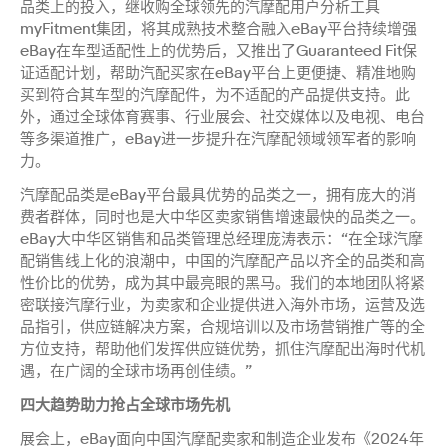
品类上的投入，继收购全球领先的汽摩配用户分析工具
myFitment集团，将其成熟技术整合融入eBay平台持续增强
eBay在车型适配性上的优势后，又推出了Guaranteed Fit保
证适配计划，帮助汽配买家在eBay平台上更便捷、精准地购
买到符合其车型的汽摩配件，为不适配的产品提供支持。此
外，通过全球体育赛事、行业展会、社交媒体以及电视、电台
等多渠道推广，eBay进一步提升在汽摩配领域领军者的影响
力。
汽摩配品类是eBay平台最具优势的品类之一，拥有庞大的消
费者群体，同时也是大中华区卖家销售增速最快的品类之一。
eBay大中华区销售和品类管理总经理庞涛表示：“在全球汽摩
配销售线上化的浪潮中，中国的汽摩配产品以齐全的品类和高
性价比的优势，成为其中最亮眼的黑马。我们的本地团队将紧
密联接汽摩行业，为卖家和企业提供进入海外市场，运营及选
品指引，供应链解决方案，合规培训以及市场营销推广等的全
方位支持，帮助他们发挥供应链优势，抓住汽摩配出海时代机
遇，在广阔的全球市场再创佳绩。”
四大趋势助力抢占全球市场先机
展会上，eBay面向中国汽摩配卖家和制造企业发布《2024年