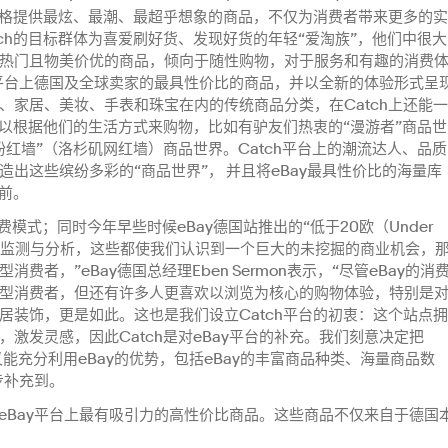
价格提供最炫、最潮、最超乎想象的商品，不仅为消费者带来更多的实
ch的目标群体为喜爱刷好货、发现好货的年轻“爱淘族”，他们中很大
热门且物美价优的商品，倾向于随性购物，对于服务和有趣的消费
ay平台上德国及全球卖家的最具性价比的商品，并以全新的体验形式呈
、家居、美妆、手表和珠宝在内的传统商品分类，在Catch上还能一
可以根据他们的生活方式来购物，比如有驴友们热衷的“漫游者”商品世
红墙”（洛杉矶网红墙）商品世界。Catch平台上的潮流达人、品质
出这些缤纷多彩的“商品世界”， 并且将eBay最具性价比的海量库
面前。
费模式；同时今年早些时候eBay德国站推出的“低于20欧（Under
场监测与分析，这些都使我们认识到一个巨大的未挖掘的商业机会，
者，”eBay德国总经理Eben Sermon表示，“尽管eBay的消
型消费者，但还有许多人更喜欢以浏览为核心的购物体验，特别是
居装饰，更是如此。这也是我们设立Catch平台的初衷：这个站点拥
激发灵感，因此Catch是对eBay平台的补充。我们刻意决定把
ch又能充分利用eBay的优势，包括eBay的丰富商品种类、海量商品数
步补充到。
现eBay平台上最有吸引力的高性价比商品。这些商品不仅来自于德国