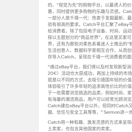
的、“视觉为先”的购物平台，以最诱人的
惠，同时提供更多购物的乐趣与灵感。Cat
一部分人是千禧一代：热衷于发掘最新、最
验有很高的要求。Catch平台汇聚了eB
给消费者。除了包括电子设备、时尚、运动
探以主题划分的“商品世界”，在这里买家
界，还有为那些对柔色系着迷人士推出的“粉
生活创意人、数据科学家相互合作，从而创造
存导入Catch，呈现在千禧一代消费者的
“通过eBay平台，我们得以及时发现新型消
20€）活动也大获成功，再加上持续的市
就是以不同的方式，去吸引德国年轻的价值型消费
体验吸引了许多年轻的追求高性价比的价值
于一些需要浏览挑选的品类，例如时尚、家
有海量的潮流商品，用户可以经常光顾浏览，
Catch建在eBay平台以外，但同时Cat
据、信任与安全工具等等，” Sermon进一
Catch用一种有趣、激发灵感的方式来呈
土卖家，也包含其他国家的卖家。