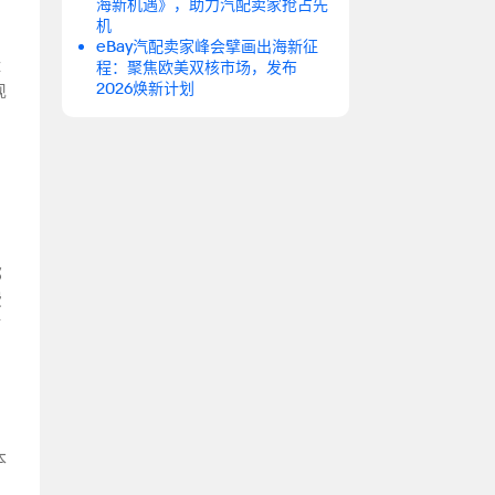
海新机遇》，助力汽配卖家抢占先
机
eBay汽配卖家峰会擘画出海新征
体
程：聚焦欧美双核市场，发布
2026焕新计划
现
那
费
对
本