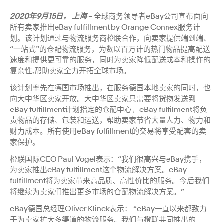
2020年9月15日， 上海
– 全球商务领导者eBay公司宣布面向
所有卖家推出eBay fulfillment by Orange Connex服务计
划。该计划通过与物流服务商橙联合作，向卖家提供端到端、
“一站式”的仓配物流服务，为数以百万计的热门物品提高配送
速度和提供更可靠的服务，同时为卖家降低配送成本和操作的
复杂性,帮助卖家全力开拓全球市场。
该计划率先在德国市场推出，在服务德国本地卖家的同时，也
向大中华区卖家开放。大中华区卖家只需要将货物发送到
eBay fulfillment计划指定的仓配中心，eBay fulfilment将负
责物品的存储、包装和运送，帮助卖家节省大量人力、物力和
财力成本。所有使用eBay fulfillment的交易将享受配套的卖
家保护。
橙联国际CEO Paul Vogel表示：“我们很高兴与eBay携手，
为卖家推出eBay fulfillment这个物流解决方案。eBay
fulfillment将为卖家带来高品质、高性价比的服务。今后我们
将继续为卖家们推出更多市场的仓配物流解决方案。”
eBay德国总经理Oliver Klinck表示： “eBay一直以来都致力
于为卖家扩大多渠道的物流服务。我们与橙联共同推出的