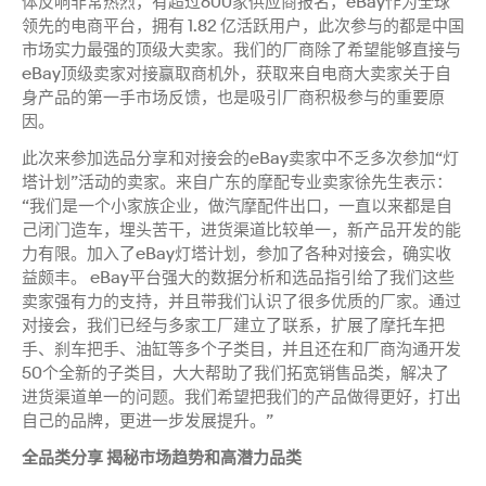
体反响非常热烈，有超过600家供应商报名，eBay作为全球
领先的电商平台，拥有 1.82 亿活跃用户，此次参与的都是中国
市场实力最强的顶级大卖家。我们的厂商除了希望能够直接与
eBay顶级卖家对接赢取商机外，获取来自电商大卖家关于自
身产品的第一手市场反馈，也是吸引厂商积极参与的重要原
因。
此次来参加选品分享和对接会的eBay卖家中不乏多次参加“灯
塔计划”活动的卖家。来自广东的摩配专业卖家徐先生表示：
“我们是一个小家族企业，做汽摩配件出口，一直以来都是自
己闭门造车，埋头苦干，进货渠道比较单一，新产品开发的能
力有限。加入了eBay灯塔计划，参加了各种对接会，确实收
益颇丰。 eBay平台强大的数据分析和选品指引给了我们这些
卖家强有力的支持，并且带我们认识了很多优质的厂家。通过
对接会，我们已经与多家工厂建立了联系，扩展了摩托车把
手、刹车把手、油缸等多个子类目，并且还在和厂商沟通开发
50个全新的子类目，大大帮助了我们拓宽销售品类，解决了
进货渠道单一的问题。我们希望把我们的产品做得更好，打出
自己的品牌，更进一步发展提升。”
全品类分享 揭秘市场趋势和高潜力品类