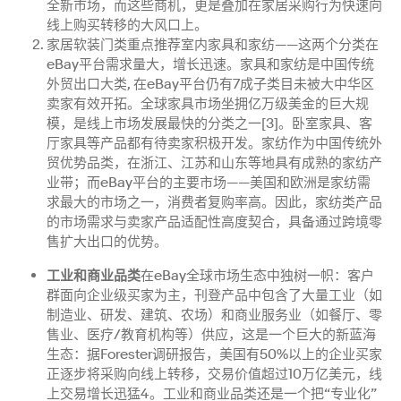
全新市场，而这些商机，更是叠加在家居采购行为快速向
线上购买转移的大风口上。
家居软装门类重点推荐室内家具和家纺——这两个分类在
eBay平台需求量大，增长迅速。家具和家纺是中国传统
外贸出口大类, 在eBay平台仍有7成子类目未被大中华区
卖家有效开拓。全球家具市场坐拥亿万级美金的巨大规
模，是线上市场发展最快的分类之一[3]。卧室家具、客
厅家具等产品都有待卖家积极开发。家纺作为中国传统外
贸优势品类，在浙江、江苏和山东等地具有成熟的家纺产
业带；而eBay平台的主要市场——美国和欧洲是家纺需
求最大的市场之一，消费者复购率高。因此，家纺类产品
的市场需求与卖家产品适配性高度契合，具备通过跨境零
售扩大出口的优势。
工业和商业品类
在eBay全球市场生态中独树一帜：客户
群面向企业级买家为主，刊登产品中包含了大量工业（如
制造业、研发、建筑、农场）和商业服务业（如餐厅、零
售业、医疗/教育机构等）供应，这是一个巨大的新蓝海
生态：据Forester调研报告，美国有50%以上的企业买家
正逐步将采购向线上转移，交易价值超过10万亿美元，线
上交易增长迅猛4。工业和商业品类还是一个把“专业化”