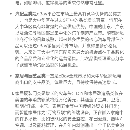
电，如咖啡机、搅拌机等的需求依然非常旺盛。​
汽配品类
是eBay平台在市场上最具有竞争优势的品类之
一，也是大中华区在过去3年中的品类增长冠军。汽配在
大中华区具有非常强的产品供应优势，中国的山东、广东
以及浙江等地区都是集中化的汽车制造产业带。随着跨境
电商行业的日趋成熟，越来越多优质的核心汽车零部件产
品可以通过eBay销售到海外市场，并赢得更多价格优
势。未来对于大中华区汽配卖家最大的机会点在于品牌化
的产品品质和专业化的运营销售。此次品类经理重点分享
了欧洲市场汽配品类的拓展机会。
家居与园艺品类
一直是eBay全球市场和大中华区跨境电
商出口的支柱品类，体量巨大，且持续保持高速增长。
家居硬装门类是增长的火车头：DIY和家居改造品类仅在
美国的年消费额就将近万亿美元，其涵盖了工具、卫浴、
照明/灯饰、电气、家用五金等中国传统外贸支柱门类；
而智能家居作为“万物互联”的终端设备，正在嵌入家庭中
的许多场景，比如智能化的安全监控、花园灌溉、照明/
空调、以及能耗管理，在几年内就创造出一个千亿美金的