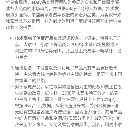
分享会现场，eBay品类管理团队为参展的卖家和厂商深度解
读各大品类的市场趋势，并根据eBay平台的大数据，挖掘发
展势头强劲、中国卖家渗透率较低的高潜力品类，为卖家带来
独家品类开发指南，并为到场的制造厂商提供如何开拓跨境电
商业务的指导。
技术型电子消费产品
覆盖通讯设备、IT设备、消费电子产
品、大家电、小家电等品类，2019年全球市场规模将达
到空前的1.03万亿美元[1]，并且线上交易率不断攀升，潜
力巨大。
通讯设备、IT设备以及消费电子产品具有产品更新迭代
快、需求量大线上销售为绝对主流的特点，是历年来中国
卖家重仓的品类。
对于家电产品，以往以实体店售出为主的刻板印象正在发
生深刻的改变，据估计，2018年北美市场三分之一的家
电由线上售出，而这一数字在两年后将上升为40%[2]。
根据eBay平台数据，从增长速度来看，受扫地机器人和
无线真空吸尘器被广泛接受这一因素强力推动，家电产品
中的家居清扫产品和空调/取暖器分类上升最为迅速；​其
次是厨卫大家电、安防及智能家居品类。另外，厨房小家