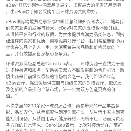
eBay“灯塔计划“中涵盖品类最全、规模最大的卖家选品盛典
，由eBay联手知名采购平台环球资源共同举办。
eBay国际跨境贸易事业部中国区总经理郑长青表示：“随着我
们卖家业务的发展与壮大，eBay对卖家的支持也不断升级。
从深挖平台和行业的数据，为卖家提供高潜力品类信息，到搭
建这样的卖家和优质厂商零距离对接平台，我们希望能够助力
卖家在选品上先人一步，为消费者带来品质和价格兼优的产
品，并有效提高自身核心竞争力。”
环球资源高级副总裁Carol Lau表示：“环球资源一直致力于通
过多种渠道和服务，帮助买卖双方不断发掘新的合作机遇。跨
境电商是目前增长最快的市场机会之一，我们希望通过与
eBay合作，促进优质供应商与顶级卖家的对接合作，把优质
及创新的产品推向全球市场，进一步为双方创造更高的价
值。”
本次参展的200余家环球资源合作厂商参带来的产品丰富多
彩，品类齐全。从手机配件到迷你摩托车，从生活小家电到智
能控制设备，从餐厨用具到健身器材，无所不包，涵盖消费者
各方面的日常需求。Carol Lau表示，此次对接活动在厂商群