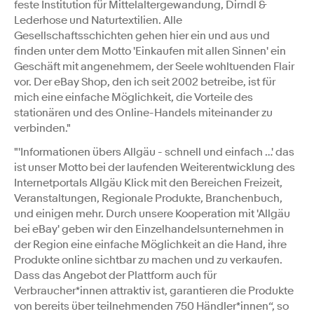
feste Institution für Mittelaltergewandung, Dirndl &
Lederhose und Naturtextilien. Alle
Gesellschaftsschichten gehen hier ein und aus und
finden unter dem Motto 'Einkaufen mit allen Sinnen' ein
Geschäft mit angenehmem, der Seele wohltuenden Flair
vor. Der eBay Shop, den ich seit 2002 betreibe, ist für
mich eine einfache Möglichkeit, die Vorteile des
stationären und des Online-Handels miteinander zu
verbinden."
"'Informationen übers Allgäu - schnell und einfach …' das
ist unser Motto bei der laufenden Weiterentwicklung des
Internetportals Allgäu Klick mit den Bereichen Freizeit,
Veranstaltungen, Regionale Produkte, Branchenbuch,
und einigen mehr. Durch unsere Kooperation mit 'Allgäu
bei eBay' geben wir den Einzelhandelsunternehmen in
der Region eine einfache Möglichkeit an die Hand, ihre
Produkte online sichtbar zu machen und zu verkaufen.
Dass das Angebot der Plattform auch für
Verbraucher*innen attraktiv ist, garantieren die Produkte
von bereits über teilnehmenden 750 Händler*innen“, so