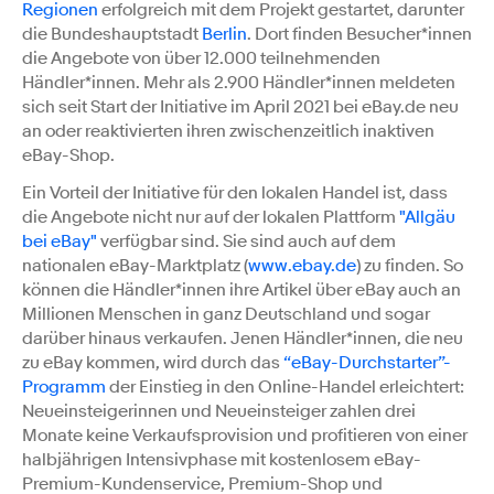
Regionen
erfolgreich mit dem Projekt gestartet, darunter
die Bundeshauptstadt
Berlin
. Dort finden Besucher*innen
die Angebote von über 12.000 teilnehmenden
Händler*innen. Mehr als 2.900 Händler*innen meldeten
sich seit Start der Initiative im April 2021 bei eBay.de neu
an oder reaktivierten ihren zwischenzeitlich inaktiven
eBay-Shop.
Ein Vorteil der Initiative für den lokalen Handel ist, dass
die Angebote nicht nur auf der lokalen Plattform
"Allgäu
bei eBay"
verfügbar sind. Sie sind auch auf dem
nationalen eBay-Marktplatz (
www.ebay.de
) zu finden. So
können die Händler*innen ihre Artikel über eBay auch an
Millionen Menschen in ganz Deutschland und sogar
darüber hinaus verkaufen. Jenen Händler*innen, die neu
zu eBay kommen, wird durch das
“eBay-Durchstarter”-
Programm
der Einstieg in den Online-Handel erleichtert:
Neueinsteigerinnen und Neueinsteiger zahlen drei
Monate keine Verkaufsprovision und profitieren von einer
halbjährigen Intensivphase mit kostenlosem eBay-
Premium-Kundenservice, Premium-Shop und