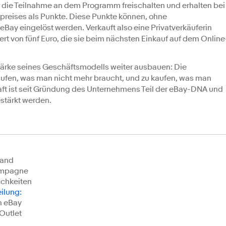
 die Teilnahme an dem Programm freischalten und erhalten bei
spreises als Punkte. Diese Punkte können, ohne
eBay eingelöst werden. Verkauft also eine Privatverkäuferin
Wert von fünf Euro, die sie beim nächsten Einkauf auf dem Online
rke seines Geschäftsmodells weiter ausbauen: Die
aufen, was man nicht mehr braucht, und zu kaufen, was man
haft ist seit Gründung des Unternehmens Teil der eBay-DNA und
stärkt werden.
land
kampagne
ichkeiten
eilung
:
n eBay
Outlet