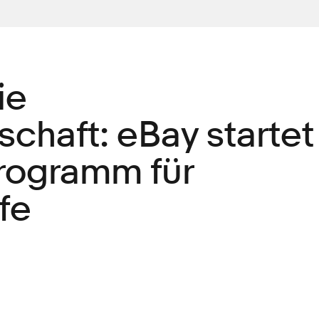
ie
tschaft: eBay startet
rogramm für
fe