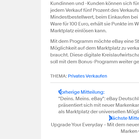
Kundinnen und -Kunden können sich für
jedem Verkauf fünf Prozent des Verkauf
Mindestbestellwert, beim Einkaufen bei 
Ware für 100 Euro, erhält sie Punkte im 
Marktplatz einlösen kann.
Mit dem Programm möchte eBay eine Stä
Möglichkeit auf dem Marktplatz zu verk
braucht. Diese digitale Kreislaufwirtsc
soll mit dem Bonus-Programm weiter ge
THEMA:
Privates Verkaufen
Vorherige Mitteilung
:
"Deins. Meins. eBay": eBay Deutsch
präsentiert sich mit neuer Marken
als Marktplatz der universellen Mögl
Nächste Mitt
Upgrade Your Everyday – Mit dem neue
Marken 