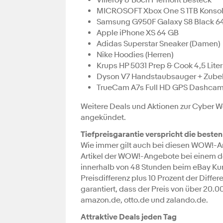
MICROSOFT Xbox One S 1TB Konso
Samsung G950F Galaxy S8 Black 
Apple iPhone XS 64 GB
Adidas Superstar Sneaker (Damen)
Nike Hoodies (Herren)
Krups HP 5031 Prep & Cook 4,5 Lit
Dyson V7 Handstaubsauger + Zube
TrueCam A7s Full HD GPS Dashca
Weitere Deals und Aktionen zur Cyber W
angekündet.
Tiefpreisgarantie verspricht die besten
Wie immer gilt auch bei diesen WOW!-
Artikel der WOW!-Angebote bei einem der
innerhalb von 48 Stunden beim eBay Ku
Preisdifferenz plus 10 Prozent der Differ
garantiert, dass der Preis von über 20.0
amazon.de, otto.de und zalando.de.
Attraktive Deals jeden Tag