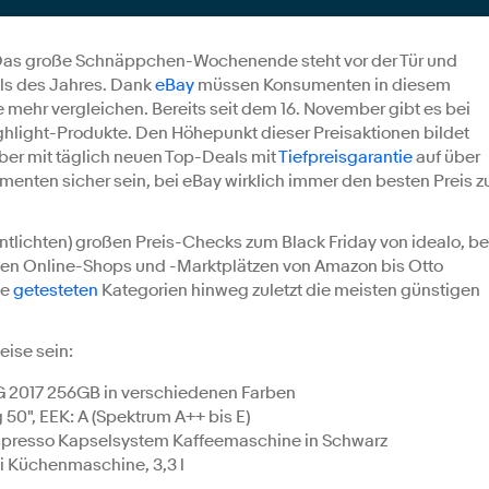
– Das große Schnäppchen-Wochenende steht vor der Tür und
ls des Jahres. Dank
eBay
müssen Konsumenten in diesem
mehr vergleichen. Bereits seit dem 16. November gibt es bei
ghlight-Produkte. Den Höhepunkt dieser Preisaktionen bildet
ber mit täglich neuen Top-Deals mit
Tiefpreisgarantie
auf über
menten sicher sein, bei eBay wirklich immer den besten Preis z
fentlichten) großen Preis-Checks zum Black Friday von idealo, be
en Online-Shops und -Marktplätzen von Amazon bis Otto
le
getesteten
Kategorien hinweg zuletzt die meisten günstigen
ise sein:
 4G 2017 256GB in verschiedenen Farben
", EEK: A (Spektrum A++ bis E)
spresso Kapselsystem Kaffeemaschine in Schwarz
i Küchenmaschine, 3,3 l