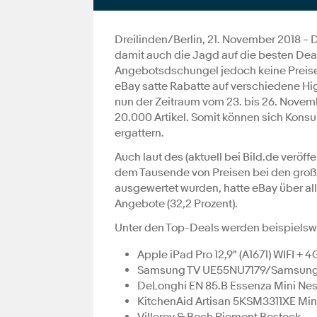
Dreilinden/Berlin, 21. November 2018 
damit auch die Jagd auf die besten Dea
Angebotsdschungel jedoch keine Preise 
eBay satte Rabatte auf verschiedene Hi
nun der Zeitraum vom 23. bis 26. Novem
20.000 Artikel. Somit können sich Konsu
ergattern.
Auch laut des (aktuell bei Bild.de veröf
dem Tausende von Preisen bei den groß
ausgewertet wurden, hatte eBay über al
Angebote (32,2 Prozent).
Unter den Top-Deals werden beispielswe
Apple iPad Pro 12,9" (A1671) WIFI +
Samsung TV UE55NU7179/Samsung 50
DeLonghi EN 85.B Essenza Mini Ne
KitchenAid Artisan 5KSM3311XE Min
Villeroy & Boch Piemont Besteck