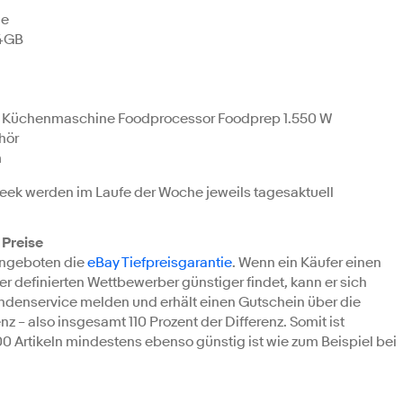
le
64GB
er Küchenmaschine Foodprocessor Foodprep 1.550 W
hör
m
eek werden im Laufe der Woche jeweils tagesaktuell
 Preise
Angeboten die
eBay Tiefpreisgarantie
. Wenn ein Käufer einen
 definierten Wettbewerber günstiger findet, kann er sich
ndenservice melden und erhält einen Gutschein über die
enz – also insgesamt 110 Prozent der Differenz. Somit ist
00 Artikeln mindestens ebenso günstig ist wie zum Beispiel bei