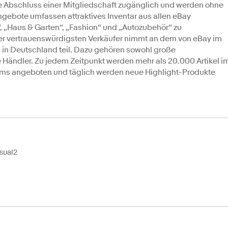
 Abschluss einer Mitgliedschaft zugänglich und werden ohne
ebote umfassen attraktives Inventar aus allen eBay
“, „Haus & Garten“, „Fashion“ und „Autozubehör“ zu
der vertrauenswürdigsten Verkäufer nimmt an dem von eBay im
in Deutschland teil. Dazu gehören sowohl große
re Händler. Zu jedem Zeitpunkt werden mehr als 20.000 Artikel i
s angeboten und täglich werden neue Highlight-Produkte
sual2