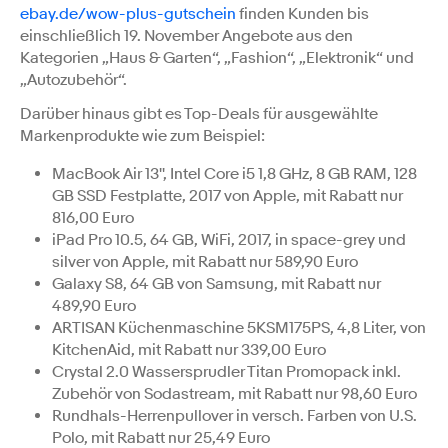
ebay.de/wow-plus-gutschein
finden Kunden bis
einschließlich 19. November Angebote aus den
Kategorien „Haus & Garten“, „Fashion“, „Elektronik“ und
„Autozubehör“.
Darüber hinaus gibt es Top-Deals für ausgewählte
Markenprodukte wie zum Beispiel:
MacBook Air 13'', Intel Core i5 1,8 GHz, 8 GB RAM, 128
GB SSD Festplatte, 2017 von Apple, mit Rabatt nur
816,00 Euro
iPad Pro 10.5, 64 GB, WiFi, 2017, in space-grey und
silver von Apple, mit Rabatt nur 589,90 Euro
Galaxy S8, 64 GB von Samsung, mit Rabatt nur
489,90 Euro
ARTISAN Küchenmaschine 5KSM175PS, 4,8 Liter, von
KitchenAid, mit Rabatt nur 339,00 Euro
Crystal 2.0 Wassersprudler Titan Promopack inkl.
Zubehör von Sodastream, mit Rabatt nur 98,60 Euro
Rundhals-Herrenpullover in versch. Farben von U.S.
Polo, mit Rabatt nur 25,49 Euro