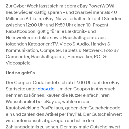
Zur Cyber Week lässt sich mit dem eBay PowerWOW!
heute wieder kräftig sparen – und zwar bei mehr als 40
Millionen Artikeln. eBay-Nutzer erhalten für acht Stunden
zwischen 12:00 Uhr und 19:59 Uhr einen 10-Prozent-
Rabattcoupon, gültig für alle Elektronik- und
Heimwerkerprodukte sowie Haushaltsgeräte aus
folgenden Kategorien: TV, Video & Audio, Handys &
Kommunikation, Computer, Tablets & Netzwerk, Foto &?
Camcorder, Haushaltsgeräte, Heimwerker, PC- &
Videospiele.
Und so geht´s
Der Coupon-Code findet sich ab 12:00 Uhr auf der eBay-
Startseite unter
ebay.de
. Um den Coupon in Anspruch
nehmen zu können, kaufen die Nutzer einfach ihren
Wunschartikel bei eBay.de, wählen in der
Kaufabwicklung PayPal aus, geben den Gutscheincode
ein und zahlen den Artikel per PayPal. Der Gutscheinwert
wird automatisch abgezogen und ist in den
Zahlungsdetails zu sehen. Der maximale Gutscheinwert