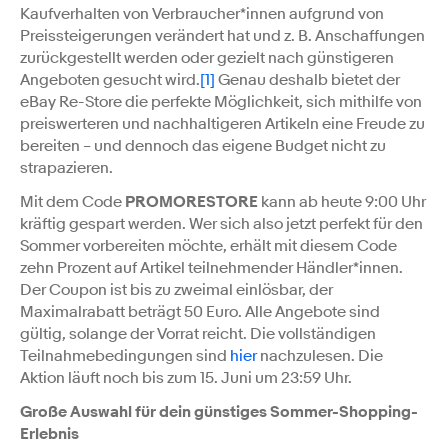
Kaufverhalten von Verbraucher*innen aufgrund von
Preissteigerungen verändert hat und z. B. Anschaffungen
zurückgestellt werden oder gezielt nach günstigeren
Angeboten gesucht wird.
[1]
Genau deshalb bietet der
eBay Re-Store die perfekte Möglichkeit, sich mithilfe von
preiswerteren und nachhaltigeren Artikeln eine Freude zu
bereiten – und dennoch das eigene Budget nicht zu
strapazieren.
Mit dem Code
PROMORESTORE
kann ab heute 9:00 Uhr
kräftig gespart werden. Wer sich also jetzt perfekt für den
Sommer vorbereiten möchte, erhält mit diesem Code
zehn Prozent auf Artikel teilnehmender Händler*innen.
Der Coupon ist bis zu zweimal einlösbar, der
Maximalrabatt beträgt 50 Euro. Alle Angebote sind
gültig, solange der Vorrat reicht. Die vollständigen
Teilnahmebedingungen sind
hier
nachzulesen. Die
Aktion läuft noch bis zum 15. Juni um 23:59 Uhr.
Große Auswahl für dein günstiges Sommer-Shopping-
Erlebnis