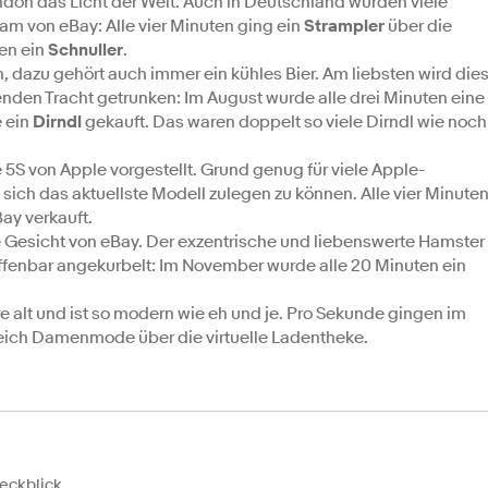
ondon das Licht der Welt. Auch in Deutschland wurden viele
am von eBay: Alle vier Minuten ging ein
Strampler
über die
ten ein
Schnuller
.
n, dazu gehört auch immer ein kühles Bier. Am liebsten wird die
senden Tracht getrunken: Im August wurde alle drei Minuten eine
e ein
Dirndl
gekauft. Das waren doppelt so viele Dirndl wie noch
S von Apple vorgestellt. Grund genug für viele Apple-
 sich das aktuellste Modell zulegen zu können. Alle vier Minute
ay verkauft.
e Gesicht von eBay. Der exzentrische und liebenswerte Hamster
offenbar angekurbelt: Im November wurde alle 20 Minuten ein
 alt und ist so modern wie eh und je. Pro Sekunde gingen im
reich Damenmode über die virtuelle Ladentheke.
eckblick