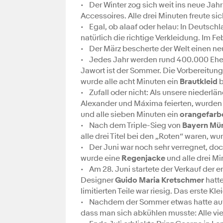
• Der Winter zog sich weit ins neue Ja
Accessoires. Alle drei Minuten freute s
• Egal, ob alaaf oder helau: In Deutschl
natürlich die richtige Verkleidung. Im F
• Der März bescherte der Welt einen ne
• Jedes Jahr werden rund 400.000 Ehen
Jawort ist der Sommer. Die Vorbereitung
wurde alle acht Minuten ein
Brautkleid
b
• Zufall oder nicht: Als unsere niederlä
Alexander und Máxima feierten, wurden 
und alle sieben Minuten ein
orangefarbe
• Nach dem Triple-Sieg von
Bayern Mü
alle drei Titel bei den „Roten“ waren, w
• Der Juni war noch sehr verregnet, doc
wurde eine
Regenjacke
und alle drei Mi
• Am 28. Juni startete der Verkauf der 
Designer
Guido Maria Kretschmer
hatte
limitierten Teile war riesig. Das erste K
• Nachdem der Sommer etwas hatte auf si
dass man sich abkühlen musste: Alle vi