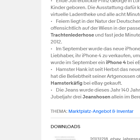
• Ende Juli erblickte Prinz George in L
Kinder geboren. Die Ausstattung dafür k
virtuelle Ladentheke und alle acht Minu
• Feiern liegt in der Natur der Deutsche
offensichtlich auf der Wiesn in der pas
Trachtenlederhose
und fast jede Minut
2012.
• Im September wurde das neue iPhone 5
Liebhaber, ihr iPhone 4 zu verkaufen, um
wurde im September ein
iPhone 4
bei eB
• Hamster Hank ist seit Herbst das neu
hat die Beliebtheit seiner Artgenossen 
Hamsterkäfig
bei eBay gekauft.
• Die Jeans wurde dieses Jahr 140 Jahre
Jubeljahr drei
Jeanshosen
allein im Be
THEMA:
Marktplatz-Angebot & Inventar
DOWNLOADS
20131218_ebay_jahresru