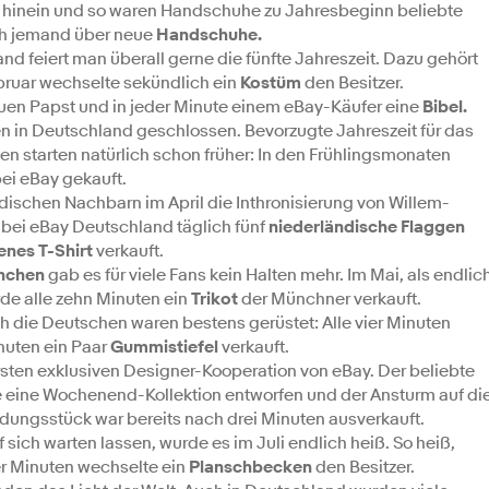
hr hinein und so waren Handschuhe zu Jahresbeginn beliebte
ich jemand über neue
Handschuhe.
and feiert man überall gerne die fünfte Jahreszeit. Dazu gehört
ebruar wechselte sekündlich ein
Kostüm
den Besitzer.
uen Papst und in jeder Minute einem eBay-Käufer eine
Bibel.
 in Deutschland geschlossen. Bevorzugte Jahreszeit für das
en starten natürlich schon früher: In den Frühlingsmonaten
ei eBay gekauft.
ndischen Nachbarn im April die Inthronisierung von Willem-
bei eBay Deutschland täglich fünf
niederländische Flaggen
nes T-Shirt
verkauft.
nchen
gab es für viele Fans kein Halten mehr. Im Mai, als endlic
urde alle zehn Minuten ein
Trikot
der Münchner verkauft.
h die Deutschen waren bestens gerüstet: Alle vier Minuten
nuten ein Paar
Gummistiefel
verkauft.
ersten exklusiven Designer-Kooperation von eBay. Der beliebte
 eine Wochenend-Kollektion entworfen und der Ansturm auf di
leidungsstück war bereits nach drei Minuten ausverkauft.
ch warten lassen, wurde es im Juli endlich heiß. So heiß,
er Minuten wechselte ein
Planschbecken
den Besitzer.