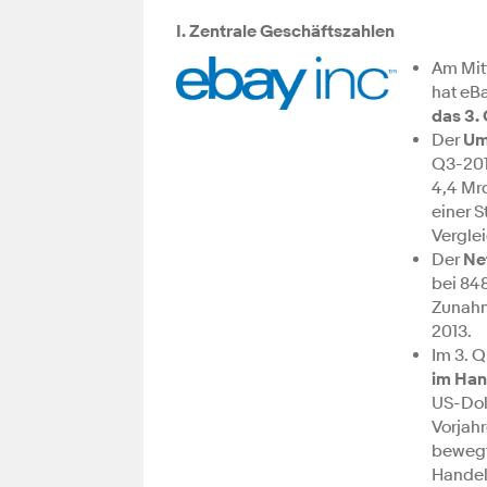
I. Zentrale Geschäftszahlen
Am Mit
hat eB
das 3.
Der
Um
Q3-20
4,4 Mrd
einer 
Vergle
Der
Ne
bei 848
Zunahm
2013.
Im 3. 
im Han
US-Doll
Vorjah
bewegt
Handel