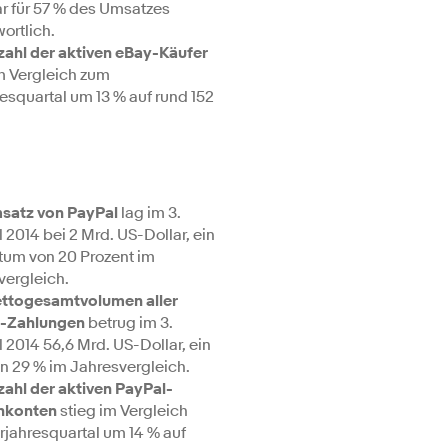
r für 57 % des Umsatzes
ortlich.
zahl der aktiven eBay-Käufer
im Vergleich zum
esquartal um 13 % auf rund 152
satz von PayPal
lag im 3.
 2014 bei 2 Mrd. US-Dollar, ein
um von 20 Prozent im
vergleich.
ttogesamtvolumen aller
-Zahlungen
betrug im 3.
 2014 56,6 Mrd. US-Dollar, ein
on 29 % im Jahresvergleich.
ahl der aktiven PayPal-
nkonten
stieg im Vergleich
rjahresquartal um 14 % auf