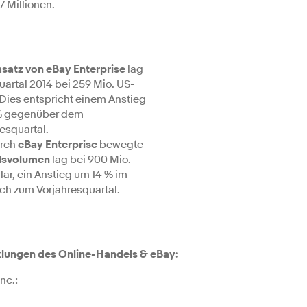
7 Millionen.
satz von eBay Enterprise
lag
uartal 2014 bei 259 Mio. US-
 Dies entspricht einem Anstieg
% gegenüber dem
esquartal.
urch
eBay Enterprise
bewegte
lsvolumen
lag bei 900 Mio.
ar, ein Anstieg um 14 % im
ich zum Vorjahresquartal.
cklungen des Online-Handels & eBay:
nc.: