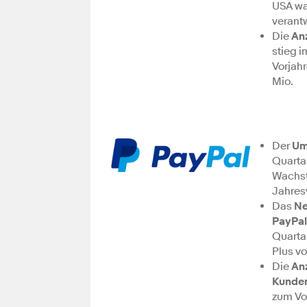
USA wa
verantw
Die
An
stieg 
Vorjahr
Mio.
Der
Um
Quartal
Wachst
Jahres
Das
Ne
PayPal
Quartal
Plus v
Die
Anz
Kunde
zum Vo