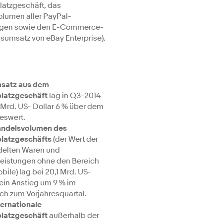
latzgeschäft, das
olumen aller PayPal-
gen sowie den E-Commerce-
sumsatz von eBay Enterprise).
satz aus dem
latzgeschäft
lag in Q3-2014
 Mrd. US- Dollar 6 % über dem
eswert.
ndelsvolumen des
latzgeschäfts
(der Wert der
elten Waren und
leistungen ohne den Bereich
ile) lag bei 20,1 Mrd. US-
 ein Anstieg um 9 % im
ich zum Vorjahresquartal.
ternationale
latzgeschäft
außerhalb der