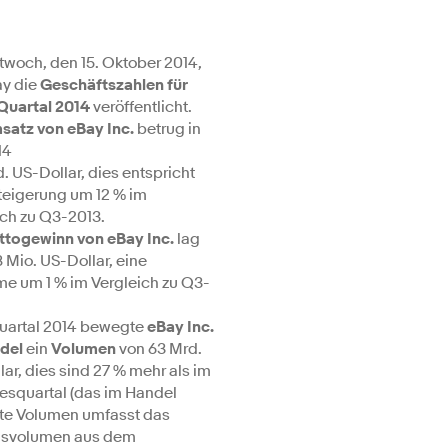
twoch, den 15. Oktober 2014,
ay die
Geschäftszahlen für
 Quartal 2014
veröffentlicht.
satz von eBay
Inc.
betrug in
14
. US-Dollar, dies entspricht
Steigerung um 12 % im
ich zu Q3-2013.
ttogewinn von eBay
Inc.
lag
 Mio. US-Dollar, eine
e um 1 % im Vergleich zu Q3-
Quartal 2014 bewegte
eBay Inc.
del
ein
Volumen
von 63 Mrd.
ar, dies sind 27 % mehr als im
resquartal (das im Handel
e Volumen umfasst das
svolumen aus dem