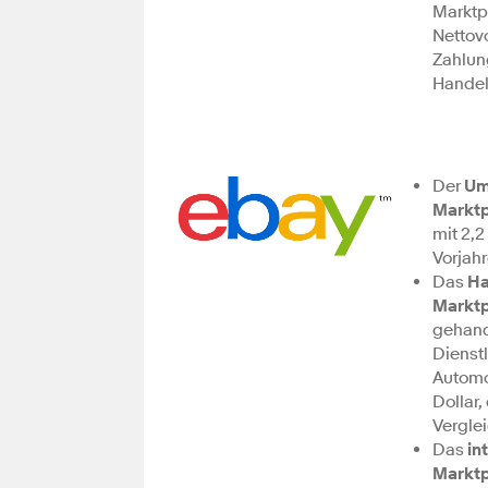
Marktp
Nettov
Zahlun
Handel
Der
Um
Marktp
mit 2,2
Vorjahr
Das
Ha
Marktp
gehand
Dienst
Automob
Dollar,
Vergle
Das
in
Marktp