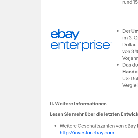
rund 15
Der
Um
im 3. Q
Dollar.
von 3 
Vorjahr
Das d
Hande
US-Doll
Vergle
II.
Weitere Informationen
Lesen Sie mehr über die letzten Entwi
Weitere Geschäftszahlen von eBay I
http://investor.ebay.com