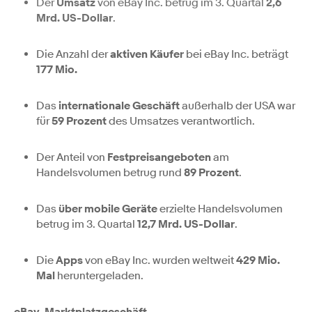
Der
Umsatz
von eBay Inc. betrug im 3. Quartal
2,6
Mrd. US-Dollar
.
Die Anzahl der
aktiven Käufer
bei eBay Inc. beträgt
177 Mio.
Das
internationale Geschäft
außerhalb der USA war
für
59 Prozent
des Umsatzes verantwortlich.
Der Anteil von
Festpreisangeboten
am
Handelsvolumen betrug rund
89 Prozent
.
Das
über mobile Geräte
erzielte Handelsvolumen
betrug im 3. Quartal
12,7 Mrd. US-Dollar
.
Die
Apps
von eBay Inc. wurden weltweit
429 Mio.
Mal
heruntergeladen.