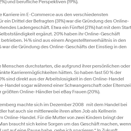
2%) und berufliche Perspektiven (19%).
elle Karriere im E-Commerce aus den verschiedensten
ür ein Drittel der Befragten (31%) war die Gründung des Online-
ehendes Ladengeschäft. Etwa ein Fünftel (21%) hat mit dem Star
elbstständigkeit ergänzt. 20% haben ihr Online-Geschäft
t betrieben. 14% sind aus einem Angestelltenverhältnis in den
% war die Gründung des Online-Geschäfts der Einstieg in den
 Menschen durchstarten, die aufgrund ihrer persönlichen oder
ränkte Karrieremöglichkeiten hätten. So haben fast 50 % der
0% sind direkt aus der Arbeitslosigkeit in den Online-Handel
ne-Handel sogar während einer Schwangerschaft oder Elternzei
er größten Online-Händler bei eBay Frauen (20%).
temberg machte sich im Dezember 2008 mit dem Handel bei
er hat auch sie mittlerweile ihren alten Job als Kellnerin
im Online-Handel. Für die Mutter von zwei Kindern bringt der
: „Man braucht sich keine Sorgen um das Geschäft machen, wenn
Lust auf eine Pause habe, gehe ich spazieren.“ In Zukunft