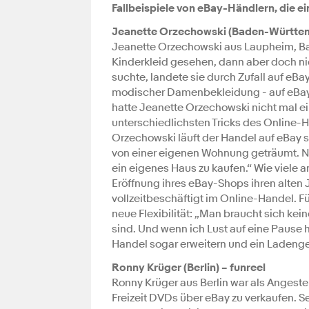
Fallbeispiele von eBay-Händlern, die ei
Jeanette Orzechowski (Baden-Württemb
Jeanette Orzechowski aus Laupheim, Ba
Kinderkleid gesehen, dann aber doch ni
suchte, landete sie durch Zufall auf e
modischer Damenbekleidung - auf eBay v
hatte Jeanette Orzechowski nicht mal e
unterschiedlichsten Tricks des Online-H
Orzechowski läuft der Handel auf eBay s
von einer eigenen Wohnung geträumt. N
ein eigenes Haus zu kaufen.“ Wie viele
Eröffnung ihres eBay-Shops ihren alten 
vollzeitbeschäftigt im Online-Handel. Fü
neue Flexibilität: „Man braucht sich k
sind. Und wenn ich Lust auf eine Pause h
Handel sogar erweitern und ein Ladeng
Ronny Krüger (Berlin) – funreel
Ronny Krüger aus Berlin war als Angestell
Freizeit DVDs über eBay zu verkaufen. 