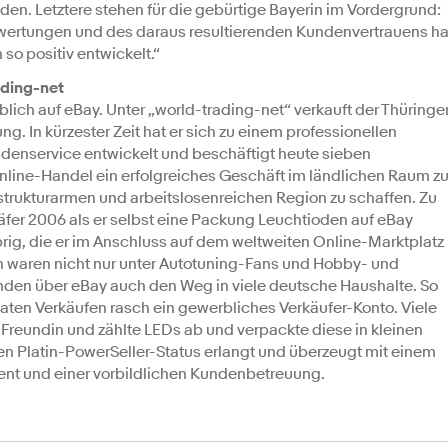
den. Letztere stehen für die gebürtige Bayerin im Vordergrund:
Bewertungen und des daraus resultierenden Kundenvertrauens ha
so positiv entwickelt.“
ading-net
lich auf eBay. Unter „world-trading-net“ verkauft der Thüringe
. In kürzester Zeit hat er sich zu einem professionellen
denservice entwickelt und beschäftigt heute sieben
Online-Handel ein erfolgreiches Geschäft im ländlichen Raum z
 strukturarmen und arbeitslosenreichen Region zu schaffen. Zu
er 2006 als er selbst eine Packung Leuchtioden auf eBay
brig, die er im Anschluss auf dem weltweiten Online-Marktplatz
n waren nicht nur unter Autotuning-Fans und Hobby- und
fanden über eBay auch den Weg in viele deutsche Haushalte. So
vaten Verkäufen rasch ein gewerbliches Verkäufer-Konto. Viele
Freundin und zählte LEDs ab und verpackte diese in kleinen
den Platin-PowerSeller-Status erlangt und überzeugt mit einem
zent und einer vorbildlichen Kundenbetreuung.