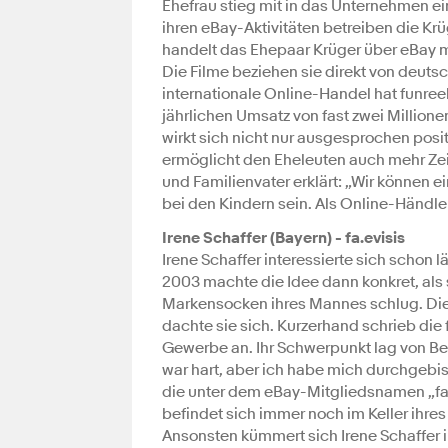
Ehefrau stieg mit in das Unternehmen ein
ihren eBay-Aktivitäten betreiben die Kr
handelt das Ehepaar Krüger über eBay m
Die Filme beziehen sie direkt von deuts
internationale Online-Handel hat funreel
jährlichen Umsatz von fast zwei Million
wirkt sich nicht nur ausgesprochen posi
ermöglicht den Eheleuten auch mehr Zeit
und Familienvater erklärt: „Wir können
bei den Kindern sein. Als Online-Händle
Irene Schaffer (Bayern) - fa.evisis
Irene Schaffer interessierte sich schon 
2003 machte die Idee dann konkret, als
Markensocken ihres Mannes schlug. Die
dachte sie sich. Kurzerhand schrieb die
Gewerbe an. Ihr Schwerpunkt lag von Beg
war hart, aber ich habe mich durchgebis
die unter dem eBay-Mitgliedsnamen „fa.
befindet sich immer noch im Keller ihres
Ansonsten kümmert sich Irene Schaffer i