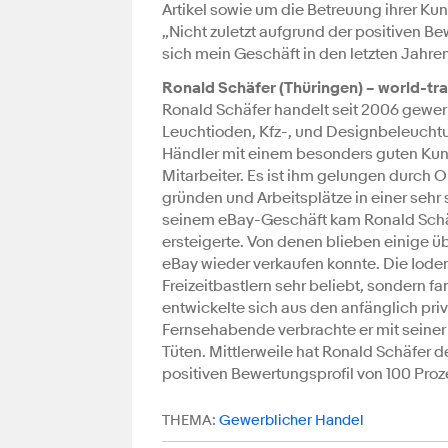
Artikel sowie um die Betreuung ihrer Kun
„Nicht zuletzt aufgrund der positiven 
sich mein Geschäft in den letzten Jahren 
Ronald Schäfer (Thüringen) – world-tr
Ronald Schäfer handelt seit 2006 gewerb
Leuchtioden, Kfz-, und Designbeleuchtung
Händler mit einem besonders guten Kun
Mitarbeiter. Es ist ihm gelungen durch 
gründen und Arbeitsplätze in einer sehr
seinem eBay-Geschäft kam Ronald Schäf
ersteigerte. Von denen blieben einige ü
eBay wieder verkaufen konnte. Die Iode
Freizeitbastlern sehr beliebt, sondern 
entwickelte sich aus den anfänglich pri
Fernsehabende verbrachte er mit seiner 
Tüten. Mittlerweile hat Ronald Schäfer 
positiven Bewertungsprofil von 100 Pro
THEMA:
Gewerblicher Handel