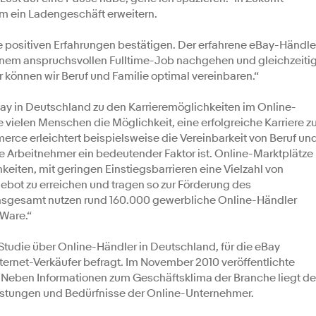
m ein Ladengeschäft erweitern.
e positiven Erfahrungen bestätigen. Der erfahrene eBay-Händle
 einem anspruchsvollen Fulltime-Job nachgehen und gleichzeiti
r können wir Beruf und Familie optimal vereinbaren.“
Bay in Deutschland zu den Karrieremöglichkeiten im Online-
 vielen Menschen die Möglichkeit, eine erfolgreiche Karriere z
erce erleichtert beispielsweise die Vereinbarkeit von Beruf un
e Arbeitnehmer ein bedeutender Faktor ist. Online-Marktplätze
keiten, mit geringen Einstiegsbarrieren eine Vielzahl von
bot zu erreichen und tragen so zur Förderung des
nsgesamt nutzen rund 160.000 gewerbliche Online-Händler
 Ware.“
Studie über Online-Händler in Deutschland, für die eBay
ternet-Verkäufer befragt. Im November 2010 veröffentlichte
 Neben Informationen zum Geschäftsklima der Branche liegt de
istungen und Bedürfnisse der Online-Unternehmer.