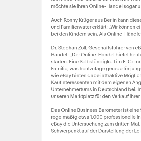
möchte sie ihren Online-Handel sogar u
Auch Ronny Krüger aus Berlin kann dies
und Familienvater erklärt: „Wir können
bei den Kindern sein. Als Online-Händle
Dr. Stephan Zoll, Geschäftsführer von e
Handel: „Der Online-Handel bietet heute
starten. Eine Selbständigkeit im E-Comm
Familie, was heutzutage gerade für jung
wie eBay bieten dabei attraktive Möglich
Kaufinteressenten mit dem eigenen Ange
Unternehmertums in Deutschland bei. I
unseren Marktplatz für den Verkauf ihrer
Das Online Business Barometer ist eine 
regelmäßig etwa 1.000 professionelle In
eBay die Untersuchung zum dritten Mal.
Schwerpunkt auf der Darstellung der Le