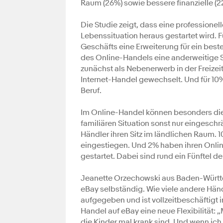
Raum (26%) sowie bessere finanzielle (2
Die Studie zeigt, dass eine profession
Lebenssituation heraus gestartet wird. F
Geschäfts eine Erweiterung für ein best
des Online-Handels eine anderweitige S
zunächst als Nebenerwerb in der Freizei
Internet-Handel gewechselt. Und für 10
Beruf.
Im Online-Handel können besonders die
familiären Situation sonst nur eingesch
Händler ihren Sitz im ländlichen Raum. 1
eingestiegen. Und 2% haben ihren Onli
gestartet. Dabei sind rund ein Fünftel d
Jeanette Orzechowski aus Baden-Würt
eBay selbständig. Wie viele andere Händl
aufgegeben und ist vollzeitbeschäftigt 
Handel auf eBay eine neue Flexibilität
die Kinder mal krank sind. Und wenn ich 