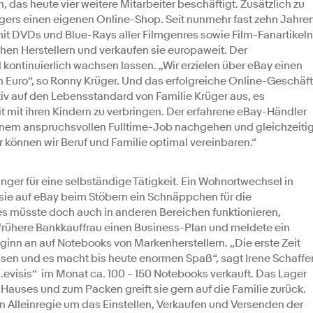
, das heute vier weitere Mitarbeiter beschäftigt. Zusätzlich zu
ügers einen eigenen Online-Shop. Seit nunmehr fast zehn Jahre
it DVDs und Blue-Rays aller Filmgenres sowie Film-Fanartikeln
chen Herstellern und verkaufen sie europaweit. Der
 kontinuierlich wachsen lassen. „Wir erzielen über eBay einen
en Euro“, so Ronny Krüger. Und das erfolgreiche Online-Geschäft
tiv auf den Lebensstandard von Familie Krüger aus, es
 mit ihren Kindern zu verbringen. Der erfahrene eBay-Händler
 einem anspruchsvollen Fulltime-Job nachgehen und gleichzeiti
r können wir Beruf und Familie optimal vereinbaren.“
länger für eine selbständige Tätigkeit. Ein Wohnortwechsel in
 sie auf eBay beim Stöbern ein Schnäppchen für die
s müsste doch auch in anderen Bereichen funktionieren,
 frühere Bankkauffrau einen Business-Plan und meldete ein
inn an auf Notebooks von Markenherstellern. „Die erste Zeit
sen und es macht bis heute enormen Spaß“, sagt Irene Schaffer
evisis“ im Monat ca. 100 – 150 Notebooks verkauft. Das Lager
 Hauses und zum Packen greift sie gern auf die Familie zurück.
n Alleinregie um das Einstellen, Verkaufen und Versenden der