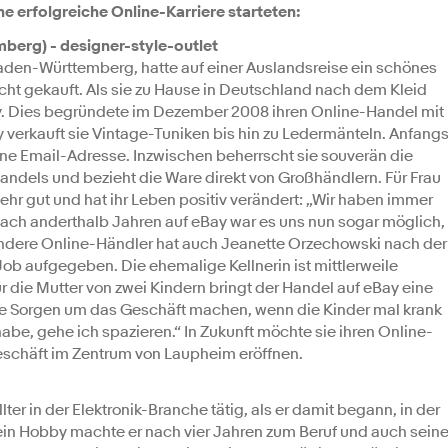
ne erfolgreiche Online-Karriere starteten:
erg) - designer-style-outlet
den-Württemberg, hatte auf einer Auslandsreise ein schönes
cht gekauft. Als sie zu Hause in Deutschland nach dem Kleid
Bay. Dies begründete im Dezember 2008 ihren Online-Handel mit
erkauft sie Vintage-Tuniken bis hin zu Ledermänteln. Anfang
ine Email-Adresse. Inzwischen beherrscht sie souverän die
andels und bezieht die Ware direkt von Großhändlern. Für Frau
ehr gut und hat ihr Leben positiv verändert: „Wir haben immer
ach anderthalb Jahren auf eBay war es uns nun sogar möglich,
 andere Online-Händler hat auch Jeanette Orzechowski nach der
Job aufgegeben. Die ehemalige Kellnerin ist mittlerweile
r die Mutter von zwei Kindern bringt der Handel auf eBay eine
eine Sorgen um das Geschäft machen, wenn die Kinder mal krank
abe, gehe ich spazieren.“ In Zukunft möchte sie ihren Online-
eschäft im Zentrum von Laupheim eröffnen.
ter in der Elektronik-Branche tätig, als er damit begann, in der
Sein Hobby machte er nach vier Jahren zum Beruf und auch sein