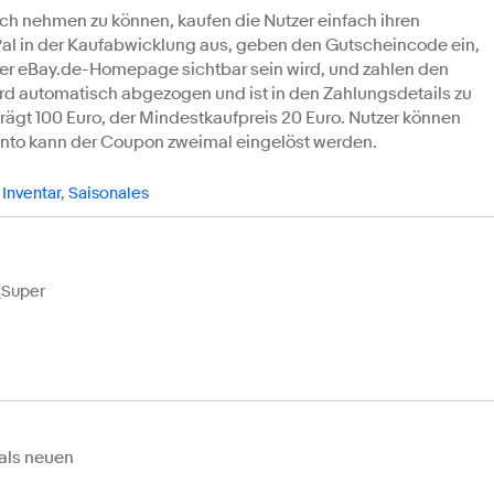
h nehmen zu können, kaufen die Nutzer einfach ihren
al in der Kaufabwicklung aus, geben den Gutscheincode ein,
der eBay.de-Homepage sichtbar sein wird, und zahlen den
ird automatisch abgezogen und ist in den Zahlungsdetails zu
ägt 100 Euro, der Mindestkaufpreis 20 Euro. Nutzer können
onto kann der Coupon zweimal eingelöst werden.
Inventar
,
Saisonales
_Super
 als neuen