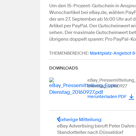
Um den 15-Prozent-Gutschein in Anspruc
Wunschartikel bei eBay.de, wählen PayP
der am 27. September ab 16:00 Uhr auf 
Artikel per PayPal. Der Gutscheinwert w
sehen. Der maximale Gutscheinwert betr
übrigens doppelt sparen: Pro PayPal-K
THEMENBEREICHE:
Marktplatz-Angebot & 
DOWNLOADS
eBay_Pressemitteilung
Dienstag_20160927
Herunterladen PDF
Vorherige Mitteilung
:
eBay Advertising beruft Peter Dahm
Standortleiter nach Düsseldorf