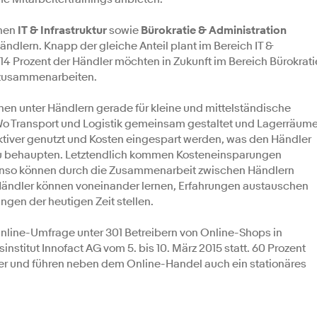
chen
IT & Infrastruktur
sowie
Bürokratie & Administration
lern. Knapp der gleiche Anteil plant im Bereich IT &
. 14 Prozent der Händler möchten in Zukunft im Bereich Bürokrati
 zusammenarbeiten.
nen unter Händlern gerade für kleine und mittelständische
 Wo Transport und Logistik gemeinsam gestaltet und Lagerräum
ktiver genutzt und Kosten eingespart werden, was den Händler
 zu behaupten. Letztendlich kommen Kosteneinsparungen
enso können durch die Zusammenarbeit zwischen Händlern
 Händler können voneinander lernen, Erfahrungen austauschen
en der heutigen Zeit stellen.
Online-Umfrage unter 301 Betreibern von Online-Shops in
stitut Innofact AG vom 5. bis 10. März 2015 statt. 60 Prozent
er und führen neben dem Online-Handel auch ein stationäres