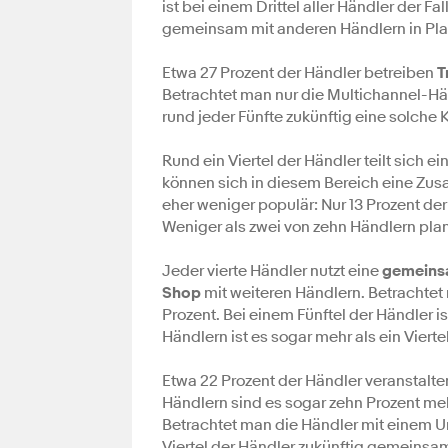
ist bei einem Drittel aller Händler der F
gemeinsam mit anderen Händlern in Pl
Etwa 27 Prozent der Händler betreiben
T
Betrachtet man nur die Multichannel-Hä
rund jeder Fünfte zukünftig eine solche 
Rund ein Viertel der Händler teilt sich ei
können sich in diesem Bereich eine Zus
eher weniger populär: Nur 13 Prozent de
Weniger als zwei von zehn Händlern plan
Jeder vierte Händler nutzt eine
gemeins
Shop
mit weiteren Händlern. Betrachtet 
Prozent. Bei einem Fünftel der Händler i
Händlern ist es sogar mehr als ein Viertel
Etwa 22 Prozent der Händler veranstal
Händlern sind es sogar zehn Prozent mehr
Betrachtet man die Händler mit einem Um
Viertel der Händler zukünftig gemeinsam