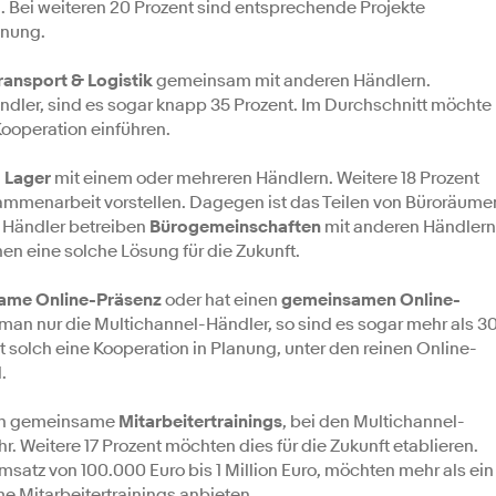
all. Bei weiteren 20 Prozent sind entsprechende Projekte
anung.
ransport & Logistik
gemeinsam mit anderen Händlern.
ndler, sind es sogar knapp 35 Prozent. Im Durchschnitt möchte
Kooperation einführen.
n
Lager
mit einem oder mehreren Händlern. Weitere 18 Prozent
ammenarbeit vorstellen. Dagegen ist das Teilen von Büroräume
r Händler betreiben
Bürogemeinschaften
mit anderen Händlern
en eine solche Lösung für die Zukunft.
ame Online-Präsenz
oder hat einen
gemeinsamen Online-
man nur die Multichannel-Händler, so sind es sogar mehr als 3
st solch eine Kooperation in Planung, unter den reinen Online-
.
ten gemeinsame
Mitarbeitertrainings
, bei den Multichannel-
. Weitere 17 Prozent möchten dies für die Zukunft etablieren.
satz von 100.000 Euro bis 1 Million Euro, möchten mehr als ein
e Mitarbeitertrainings anbieten.