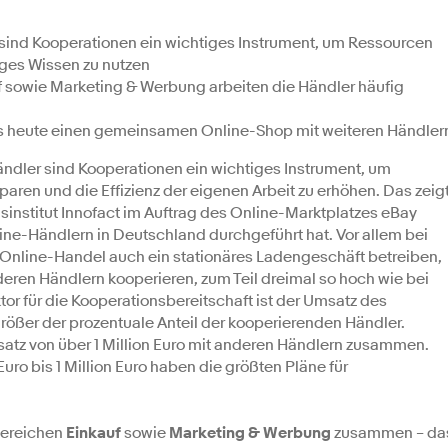
 sind Kooperationen ein wichtiges Instrument, um Ressourcen
iges Wissen zu nutzen
f sowie Marketing & Werbung arbeiten die Händler häufig
its heute einen gemeinsamen Online-Shop mit weiteren Händler
ändler sind Kooperationen ein wichtiges Instrument, um
sparen und die Effizienz der eigenen Arbeit zu erhöhen. Das zeig
institut Innofact im Auftrag des Online-Marktplatzes eBay
ine-Händlern in Deutschland durchgeführt hat. Vor allem bei
Online-Handel auch ein stationäres Ladengeschäft betreiben,
nderen Händlern kooperieren, zum Teil dreimal so hoch wie bei
tor für die Kooperationsbereitschaft ist der Umsatz des
rößer der prozentuale Anteil der kooperierenden Händler.
atz von über 1 Million Euro mit anderen Händlern zusammen.
ro bis 1 Million Euro haben die größten Pläne für
Bereichen
Einkauf
sowie
Marketing & Werbung
zusammen – da