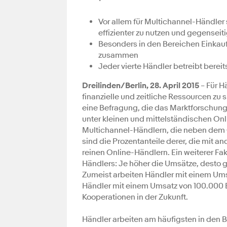
Vor allem für Multichannel-Händler
effizienter zu nutzen und gegenseit
Besonders in den Bereichen Einkau
zusammen
Jeder vierte Händler betreibt bere
Dreilinden/Berlin, 28. April 2015
– Für H
finanzielle und zeitliche Ressourcen zu 
eine Befragung, die das Marktforschungs
unter kleinen und mittelständischen Onl
Multichannel-Händlern, die neben dem 
sind die Prozentanteile derer, die mit a
reinen Online-Händlern. Ein weiterer Fak
Händlers: Je höher die Umsätze, desto g
Zumeist arbeiten Händler mit einem Ums
Händler mit einem Umsatz von 100.000 Eu
Kooperationen in der Zukunft.
Händler arbeiten am häufigsten in den 