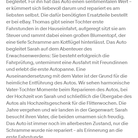
begleitet. Für ihn hat das Auto einen sentimentalen Wert –
er kümmert sich liebevoll darum und repariert es am
liebsten selbst. Die dafür benötigten Ersatzteile bestellt
er bei eBay. Thomas gibt seiner Tochter erste
Fahrstunden in der Hauseinfahrt, aufgeregt sitzt sie am
Steuer und rammt dabei einen großen Blumentopf, der
eine tiefe Schramme am Kotflügel hinterlässt. Das Auto
begleitet Sarah auf dem Abenteuer des
Erwachsenwerdens: Sie besteht erfolgreich die
Fahrprüfung, unternimmt eine Ausfahrt mit Freundinnen
und erlebt die erste Autopanne. Eine
Auseinandersetzung mit dem Vater ist der Grund für die
heimliche Entführung des Autos. Wir sehen harmonische
Vater-Tochter Momente beim Reparieren des Autos, bei
der Hochzeit von Sarah und schließlich die Übergabe des
Autos als Hochzeitsgeschenk für die Flitterwochen. Die
Jahre vergehen und wir landen in der Gegenwart: Sarah
besucht ihren Vater, die beiden umarmen sich freudig.
Das Auto ist immer noch im allerbesten Zustand, nur die
Schramme wurde nie repariert – als Erinnerung an die
erste Fahrstunde.