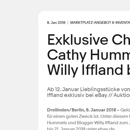
8. Jan 2018
MARKTPLATZ-ANGEBOT & INVENT
Exklusive Ch
Cathy Humm
Willy Iffland
Ab 12. Januar Lieblingsstücke v
Iffland exklusiv bei eBay // Auk
Dreilinden/Berlin, 8. Januar 2018 –
Geld
für einen guten Zweck ist. Unter diese
Hummels und Blogger Willy Iffland zum 
bis 21. Januar 2018 unter ebay.de.