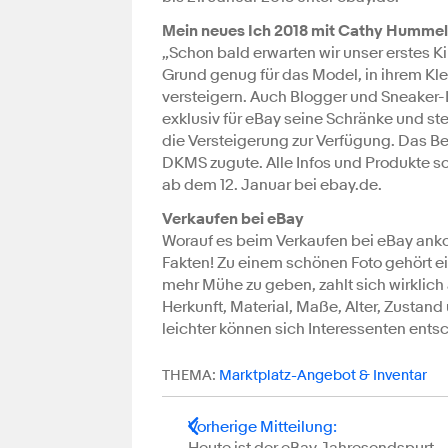
Mein neues Ich 2018 mit Cathy Hummels
„Schon bald erwarten wir unser erstes K
Grund genug für das Model, in ihrem Kle
versteigern. Auch Blogger und Sneaker-L
exklusiv für eBay seine Schränke und st
die Versteigerung zur Verfügung. Das B
DKMS zugute. Alle Infos und Produkte so
ab dem 12. Januar bei ebay.de.
Verkaufen bei eBay
Worauf es beim Verkaufen bei eBay anko
Fakten! Zu einem schönen Foto gehört ei
mehr Mühe zu geben, zahlt sich wirklich 
Herkunft, Material, Maße, Alter, Zustand 
leichter können sich Interessenten ent
THEMA:
Marktplatz-Angebot & Inventar
Vorherige Mitteilung
: