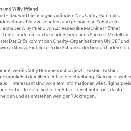
 und Willy Iffland
ind – das wird hier einiges verändern!“, so Cathy Hummels.
iderschrank Platz zu schaffen und persönliche Schätze zu
iebhaber Willy Iffland von „Dressed like Machines“ öffnet
ellt unter anderem ein besonders begehrtes Sneaker Modell für
este: Der Erlös kommt den Charity-Organisationen UNICEF und
wie exklusive Einblicke in die Schränke der beiden finden sich
mmt, verrät Cathy Hummels schon jetzt: „Fakten, Fakten,
ne möglichst detaillierte Artikelbeschreibung. Sich ein bissche
aus!“ Interessant sind vor allem Informationen wie Originalpreis
und Farbe. Je detaillierter der Artikel beschrieben ist, desto
scheiden und es entstehen weniger Rückfragen.