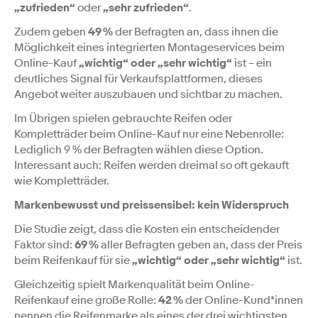
„zufrieden“
oder
„sehr zufrieden“
.
Zudem geben
49 %
der Befragten an, dass ihnen die
Möglichkeit eines integrierten Montageservices beim
Online-Kauf
„wichtig“ oder „sehr wichtig“
ist – ein
deutliches Signal für Verkaufsplattformen, dieses
Angebot weiter auszubauen und sichtbar zu machen.
Im Übrigen spielen gebrauchte Reifen oder
Kompletträder beim Online-Kauf nur eine Nebenrolle:
Lediglich 9 % der Befragten wählen diese Option.
Interessant auch: Reifen werden dreimal so oft gekauft
wie Kompletträder.
Markenbewusst und preissensibel: kein Widerspruch
Die Studie zeigt, dass die Kosten ein entscheidender
Faktor sind:
69 %
aller Befragten geben an, dass der Preis
beim Reifenkauf für sie
„wichtig“ oder „sehr wichtig“
ist.
Gleichzeitig spielt Markenqualität beim Online-
Reifenkauf eine große Rolle:
42 %
der Online-Kund*innen
nennen die Reifenmarke als eines der drei wichtigsten