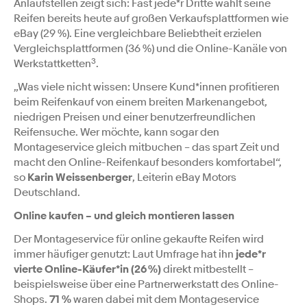
Anlaufstellen zeigt sich: Fast jede*r Dritte wählt seine
Reifen bereits heute auf großen Verkaufsplattformen wie
eBay (29 %). Eine vergleichbare Beliebtheit erzielen
Vergleichsplattformen (36 %) und die Online-Kanäle von
3
Werkstattketten
.
„Was viele nicht wissen: Unsere Kund*innen profitieren
beim Reifenkauf von einem breiten Markenangebot,
niedrigen Preisen und einer benutzerfreundlichen
Reifensuche. Wer möchte, kann sogar den
Montageservice gleich mitbuchen – das spart Zeit und
macht den Online-Reifenkauf besonders komfortabel“,
so
Karin Weissenberger
, Leiterin eBay Motors
Deutschland.
Online kaufen – und gleich montieren lassen
Der Montageservice für online gekaufte Reifen wird
immer häufiger genutzt: Laut Umfrage hat ihn
jede*r
vierte Online-Käufer*in (26 %)
direkt mitbestellt –
beispielsweise über eine Partnerwerkstatt des Online-
Shops.
71 %
waren dabei mit dem Montageservice