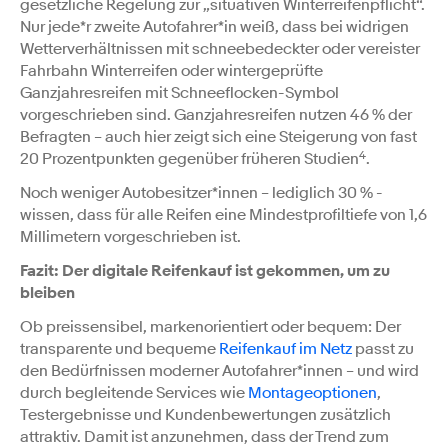
gesetzliche Regelung zur „situativen Winterreifenpflicht“.
Nur jede*r zweite Autofahrer*in weiß, dass bei widrigen
Wetterverhältnissen mit schneebedeckter oder vereister
Fahrbahn Winterreifen oder wintergeprüfte
Ganzjahresreifen mit Schneeflocken-Symbol
vorgeschrieben sind. Ganzjahresreifen nutzen 46 % der
Befragten – auch hier zeigt sich eine Steigerung von fast
4
20 Prozentpunkten gegenüber früheren Studien
.
Noch weniger Autobesitzer*innen – lediglich 30 % -
wissen, dass für alle Reifen eine Mindestprofiltiefe von 1,6
Millimetern vorgeschrieben ist.
Fazit: Der digitale Reifenkauf ist gekommen, um zu
bleiben
Ob preissensibel, markenorientiert oder bequem: Der
transparente und bequeme
Reifenkauf im Netz
passt zu
den Bedürfnissen moderner Autofahrer*innen – und wird
durch begleitende Services wie
Montageoptionen
,
Testergebnisse und Kundenbewertungen zusätzlich
attraktiv. Damit ist anzunehmen, dass der Trend zum