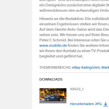
ein Designbüro zunächst eine digitale
währenddessen den aufwendigen Umbau
Hinweis an die Redaktion: Die vollständ
einzelnen Ergebnissen stellen wir Ihnen g
Auf dem Genfer Auto-Salon wird das De
sehen sein. Wir freuen uns auf Ihren Besu
Peter F. Schmid. Bei Interesse rufen Sie
www.mobile.de
finden Sie weitere Infor
wir Ihnen den Kontakt zu einer TV-Produ
begleitet und gefilmt hat.
THEMENBEREICHE:
eBay-Kategorien
,
Mark
DOWNLOADS
101472_1
Herunterladen JPG