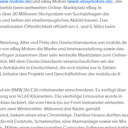
www.mobile.de
) und eBay Motors (
www.ebaymotors.de
) , der
ubehör beim weltweiten Online-Marktplatz eBay. In
us über 30 Millionen Stichproben von Suchabfragen die
und ließen ein straßentaugliches Abbild bauen. Das
nationalen Öffentlichkeit offiziell am 4. und 5. März beim
leistung, Alter und Preis des Deutschlandautos von mobile.de
e von eBay Motors die Marke und Innenausstattung sowie das
erfügen zusammen über sehr wertvolle Marktdaten zum Online-
ehör. Mit dem Deutschlandauto veranschaulichen wir die
n Autokäufer in Deutschland, die sich bisher nur in Zahlen
, Initiator des Projekts und Geschäftsführer der mobile.de &
und ein BMW 316 E36 miteinander verschmolzen. Es verfügt über
tung von 141.611 Kilometern. Die viertürige Limousine wurde in
au lackiert, die vom Heck bis zur Front ineinander verlaufen.
orn zwei Winterreifen. Während drei Räder gemäß
 sind, bekam eines eine Chromfelge. Darüber hinaus durften lau
 mit Endstufe, Schalensitze, eine Alarmanlage sowie ein Mix
en. Mittels einer professionellen Computer-Software entwickelt