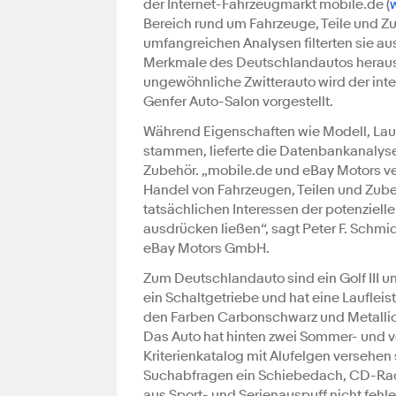
der Internet-Fahrzeugmarkt mobile.de (
Bereich rund um Fahrzeuge, Teile und Z
umfangreichen Analysen filterten sie a
Merkmale des Deutschlandautos heraus 
ungewöhnliche Zwitterauto wird der inter
Genfer Auto-Salon vorgestellt.
Während Eigenschaften wie Modell, Lauf
stammen, lieferte die Datenbankanalys
Zubehör. „mobile.de und eBay Motors v
Handel von Fahrzeugen, Teilen und Zub
tatsächlichen Interessen der potenzielle
ausdrücken ließen“, sagt Peter F. Schmid
eBay Motors GmbH.
Zum Deutschlandauto sind ein Golf III 
ein Schaltgetriebe und hat eine Laufleis
den Farben Carbonschwarz und Metallicbl
Das Auto hat hinten zwei Sommer- und v
Kriterienkatalog mit Alufelgen versehen
Suchabfragen ein Schiebedach, CD-Radio
aus Sport- und Serienauspuff nicht fehl