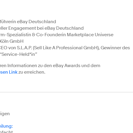
sführerin eBay Deutschland
Seller Engagement bei eBay Deutschland
orm-Spezialistin & Co-Founderin Marketplace Universe
H Köln GmbH
 CEO von S.L.A.P. (Sell Like A Professional GmbH), Gewinner des
“Service-Held*in”
ren Informationen zu den eBay Awards und dem
esen Link
zu erreichen.
eigen
eilung
:
infacht