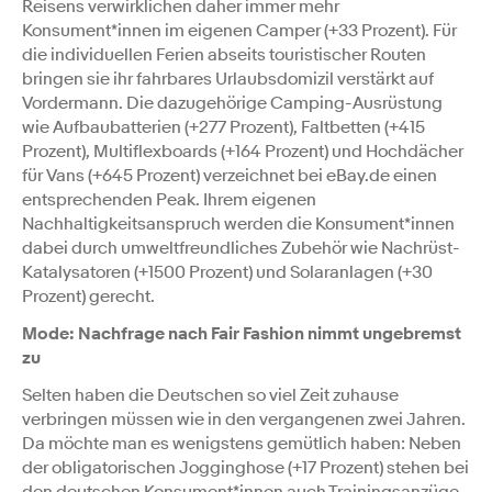
Reisens verwirklichen daher immer mehr
Konsument*innen im eigenen Camper (+33 Prozent). Für
die individuellen Ferien abseits touristischer Routen
bringen sie ihr fahrbares Urlaubsdomizil verstärkt auf
Vordermann. Die dazugehörige Camping-Ausrüstung
wie Aufbaubatterien (+277 Prozent), Faltbetten (+415
Prozent), Multiflexboards (+164 Prozent) und Hochdächer
für Vans (+645 Prozent) verzeichnet bei eBay.de einen
entsprechenden Peak. Ihrem eigenen
Nachhaltigkeitsanspruch werden die Konsument*innen
dabei durch umweltfreundliches Zubehör wie Nachrüst-
Katalysatoren (+1500 Prozent) und Solaranlagen (+30
Prozent) gerecht.
Mode: Nachfrage nach Fair Fashion nimmt ungebremst
zu
Selten haben die Deutschen so viel Zeit zuhause
verbringen müssen wie in den vergangenen zwei Jahren.
Da möchte man es wenigstens gemütlich haben: Neben
der obligatorischen Jogginghose (+17 Prozent) stehen bei