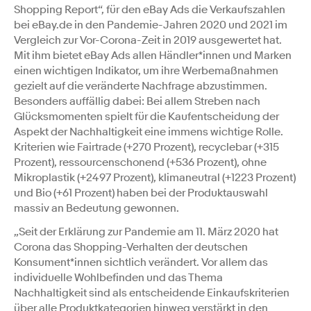
Shopping Report“, für den eBay Ads die Verkaufszahlen
bei eBay.de in den Pandemie-Jahren 2020 und 2021 im
Vergleich zur Vor-Corona-Zeit in 2019 ausgewertet hat.
Mit ihm bietet eBay Ads allen Händler*innen und Marken
einen wichtigen Indikator, um ihre Werbemaßnahmen
gezielt auf die veränderte Nachfrage abzustimmen.
Besonders auffällig dabei: Bei allem Streben nach
Glücksmomenten spielt für die Kaufentscheidung der
Aspekt der Nachhaltigkeit eine immens wichtige Rolle.
Kriterien wie Fairtrade (+270 Prozent), recyclebar (+315
Prozent), ressourcenschonend (+536 Prozent), ohne
Mikroplastik (+2497 Prozent), klimaneutral (+1223 Prozent)
und Bio (+61 Prozent) haben bei der Produktauswahl
massiv an Bedeutung gewonnen.
„Seit der Erklärung zur Pandemie am 11. März 2020 hat
Corona das Shopping-Verhalten der deutschen
Konsument*innen sichtlich verändert. Vor allem das
individuelle Wohlbefinden und das Thema
Nachhaltigkeit sind als entscheidende Einkaufskriterien
über alle Produktkategorien hinweg verstärkt in den