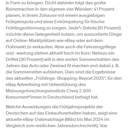
in Form zu bringen. Dicht dahinter folgt das große
Reinemachen in den eigenen vier Wänden: 41 Prozent
planen, in ihrem Zuhause mit einem ausgiebigen
Frühjahrsputz und einer Entrümpelung für frische
Frühlingsstimmung zu sorgen. Jede*r Zehnte (10 Prozent)
möchte diese Gelegenheit nutzen, um aussortierte Dinge
auf Online-Marktplätzen wie eBay oder auf dem
Flohmarkt zu verkaufen. Aber auch die Fahrzeugpflege
und -wartung stehen aktuell hoch im Kurs: Nahezu ein
Drittel (30 Prozent) will in den ersten Sonnenstrahlen des
Jahres das Auto oder Zweirad fit machen und dabei z. B.
die Sommerreifen aufziehen. Dies sind die Ergebnisse
des aktuellen „Frühlings-Shopping-Report 2025“, für den
eBay Advertising mit Unterstützung des
Meinungsforschungsinstituts Civey 2.500
Konsument*innen in Deutschland befragt hat.
Welche Auswirkungen die Frühjahrsprojekte der
Deutschen auf das Einkaufsverhalten haben, zeigt eine
aktuelle eBay-Datenabfrage (März bis Mai 2024 im
Vergleich zum restlichen Jahresdurchschnitt). Von