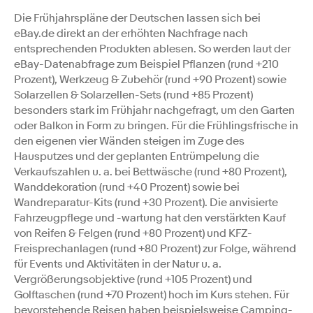
Die Frühjahrspläne der Deutschen lassen sich bei
eBay.de direkt an der erhöhten Nachfrage nach
entsprechenden Produkten ablesen. So werden laut der
eBay-Datenabfrage zum Beispiel Pflanzen (rund +210
Prozent), Werkzeug & Zubehör (rund +90 Prozent) sowie
Solarzellen & Solarzellen-Sets (rund +85 Prozent)
besonders stark im Frühjahr nachgefragt, um den Garten
oder Balkon in Form zu bringen. Für die Frühlingsfrische in
den eigenen vier Wänden steigen im Zuge des
Hausputzes und der geplanten Entrümpelung die
Verkaufszahlen u. a. bei Bettwäsche (rund +80 Prozent),
Wanddekoration (rund +40 Prozent) sowie bei
Wandreparatur-Kits (rund +30 Prozent). Die anvisierte
Fahrzeugpflege und -wartung hat den verstärkten Kauf
von Reifen & Felgen (rund +80 Prozent) und KFZ-
Freisprechanlagen (rund +80 Prozent) zur Folge, während
für Events und Aktivitäten in der Natur u. a.
Vergrößerungsobjektive (rund +105 Prozent) und
Golftaschen (rund +70 Prozent) hoch im Kurs stehen. Für
bevorstehende Reisen haben beispielsweise Camping-