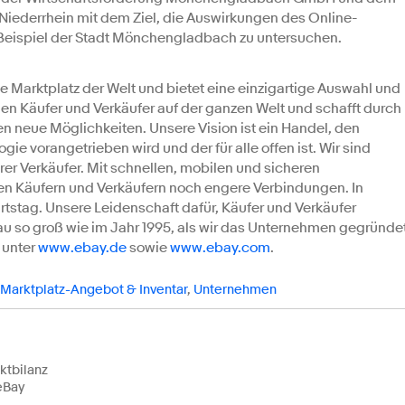
iederrhein mit dem Ziel, die Auswirkungen des Online-
 Beispiel der Stadt Mönchengladbach zu untersuchen.
 Marktplatz der Welt und bietet eine einzigartige Auswahl und
en Käufer und Verkäufer auf der ganzen Welt und schafft durch
neue Möglichkeiten. Unsere Vision ist ein Handel, den
e vorangetrieben wird und der für alle offen ist. Wir sind
er Verkäufer. Mit schnellen, mobilen und sicheren
en Käufern und Verkäufern noch engere Verbindungen. In
rtstag. Unsere Leidenschaft dafür, Käufer und Verkäufer
au so groß wie im Jahr 1995, als wir das Unternehmen gegründe
 unter
www.ebay.de
sowie
www.ebay.com
.
Marktplatz-Angebot & Inventar
,
Unternehmen
ktbilanz
eBay