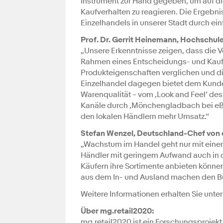
Instrument zur Hand gegeben, um auf d
Kaufverhalten zu reagieren. Die Ergebni
Einzelhandels in unserer Stadt durch 
Prof. Dr. Gerrit Heinemann, Hochschul
„Unsere Erkenntnisse zeigen, dass die V
Rahmen eines Entscheidungs- und Kaufp
Produkteigenschaften verglichen und die 
Einzelhandel dagegen bietet dem Kunden 
Warenqualität – vom ‚Look and Feel’ des
Kanäle durch ‚Mönchengladbach bei eB
den lokalen Händlern mehr Umsatz.“
Stefan Wenzel, Deutschland-Chef von 
„Wachstum im Handel geht nur mit einer
Händler mit geringem Aufwand auch in de
Käufern ihre Sortimente anbieten könn
aus dem In- und Ausland machen den Bus
Weitere Informationen erhalten Sie unte
Über mg.retail2020:
mg.retail2020 ist ein Forschungsproj