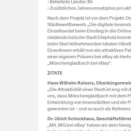
• Belieferte Länder: 84
• Zusätzliches Jahresumsatzplus pro akt
Nach dem Projekt ist vor dem Projekt: 
Städtewettbewerb „Die digitale Innensta
Einzelhandel beim Einstieg in die Onli
niedersächsische Stadt Diepholz konnte
beim Start teilnehmenden lokalen Händle
Einwohnern erhält nun ein attraktives P
einer eigenen Präsenz bei eBay ab Herbst 
„Mönchengladbach bei eBay“.
ZITATE
Hans Wilhelm Reiners, Oberbürgermei
„Die Attraktivität einer Stadt ist eng mi
uns, dass Mönchengladbach mit dem Pilo
Entwicklung von Innenstädten und ein Pi
geworden ist – und so auch als Referenz
Dr. Ulrich Schückhaus, Geschäftsfüh
„Mit ‚MG bei eBay’ haben wir dem hiesig