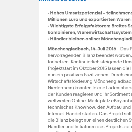
• Hohes Umsatzpotenzial – teilnehmend
Millionen Euro und exportierten Waren 
• Wichtigste Erfolgsfaktoren: Breites
kombinieren, Warenwirtschaftssystem
• Händler bleiben online: Mönchenglad
Mönchengladbach, 14. Juli 2016
– Das P
hervorragenden Bilanz beendet worden, 
fortsetzen. Kontinuierlich steigende U
Projektstart im Oktober 2015 lassen die 
nun ein positives Fazit ziehen. Durch ei
Wirtschaftsförderung Mönchengladbac
Niederrhein) konnten lokale Ladeninhab
der Kunden reagieren und ihr Sortiment
weltweiten Online-Marktplatz eBay anb
technisches Knowhow, den Aufbau und 
Internet-Handel starten. Das Projekt sol
die Bilanz belegt nun einen deutlichen 
Händler und Initiatoren des Projekts zie