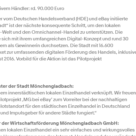
ivem Händler: rd. 90.000 Euro
Der vom Deutschen Handelsverband (HDE) und eBay initiierte
dt“ ist der nächste konsequente Schritt, um den lokalen
ne-Welt und den Omnichannel-Handel zu unterstützen. Die
 sich mit ihrem umfangreichen Digital-Konzept und rund 30
rn als Gewinnerin durchsetzen. Die Stadt mit 16.600
aket zur umfassenden digitalen Förderung des Handels, inklusiv
2016. Vorbild für die Aktion ist das Pilotprojekt
ster der Stadt Mönchengladbach:
t dem innerstädtischen lokalen Einzelhandel verknüpft. Wir freuen
tprojekt ‚MG bei eBay’ zum Vorreiter bei der nachhaltigen
lotstandort für den städtischen Einzelhandel in Deutschland
 und Impulsgeber für andere Städte fungiert.“
rer der Wirtschaftsförderung Mönchengladbach GmbH:
en lokalen Einzelhandel ein sehr einfaches und wirkungsvolles