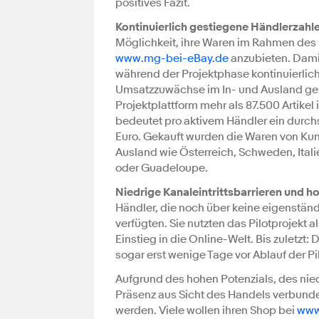
positives Fazit.
Kontinuierlich gestiegene Händlerzahl
Möglichkeit, ihre Waren im Rahmen des P
www.mg-bei-eBay.de
anzubieten. Dami
während der Projektphase kontinuierlic
Umsatzzuwächse im In- und Ausland gene
Projektplattform mehr als 87.500 Artikel
bedeutet pro aktivem Händler ein durch
Euro. Gekauft wurden die Waren von Ku
Ausland wie Österreich, Schweden, Ital
oder Guadeloupe.
Niedrige Kanaleintrittsbarrieren und h
Händler, die noch über keine eigenstän
verfügten. Sie nutzten das Pilotprojekt 
Einstieg in die Online-Welt. Bis zuletz
sogar erst wenige Tage vor Ablauf der Pi
Aufgrund des hohen Potenzials, des nie
Präsenz aus Sicht des Handels verbunden
werden. Viele wollen ihren Shop bei
www