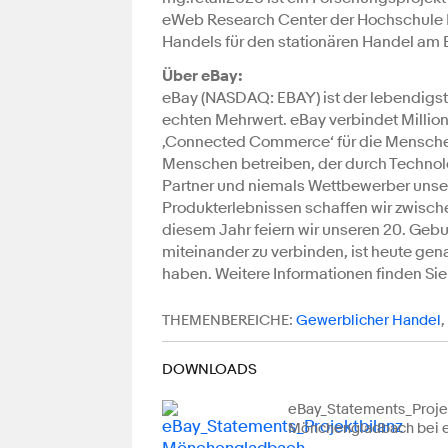
eWeb Research Center der Hochschule N
Handels für den stationären Handel am
Über eBay:
eBay (NASDAQ: EBAY) ist der lebendigste
echten Mehrwert. eBay verbindet Million
‚Connected Commerce‘ für die Menschen 
Menschen betreiben, der durch Technologi
Partner und niemals Wettbewerber unser
Produkterlebnissen schaffen wir zwisch
diesem Jahr feiern wir unseren 20. Gebu
miteinander zu verbinden, ist heute gen
haben. Weitere Informationen finden Sie
THEMENBEREICHE:
Gewerblicher Handel
,
DOWNLOADS
eBay_Statements_Proje
Mönchengladbach bei 