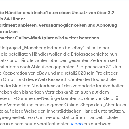
e Händler erwirtschafteten einen Umsatz von über 3,2
in 84 Länder
 Sortiment anbieten, Versandmöglichkeiten und Abholung
e nutzen
bacher Online-Marktplatz wird weiter bestehen
ilotprojekt „Mönchengladbach bei eBay“ ist mit einer
die beteiligten Händler wollen die Erfolgsgeschichte nun
msatz- und Händlerzahlen über den gesamten Zeitraum seit
Initiatoren nach Ablauf der geplanten Pilotphase am 30. Juni
ne Kooperation von eBay und mg.retail2020 (ein Projekt der
h GmbH und des eWeb Research Center der Hochschule
er der Stadt am Niederrhein auf das veränderte Kaufverhalten
 neben den bisherigen Vertriebskanälen auch auf dem
ieten. E-Commerce-Neulinge konnten so ohne viel Geld für
die Vermarktung eines eigenen Online-Shops das „Abenteuer“
lte auf diese Weise den innerstädtischen Handel unterstützen,
Synergieeffekt von Online- und stationärem Handel. Lokale
hen in einem heute veröffentlichten
Video
ein durchweg