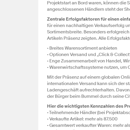
Projektstart an Bord waren, können die 
angeschlossenen Händlern steht der Sh
Zentrale Erfolgsfaktoren für einen ei
für einen nachhaltigen Verkaufserfolg 
Sortimentsbreite. Besonders erfolgreic
Artikeln Präsenz zeigten. Alle Erfolgsfak
• Breites Warensortiment anbieten
• Optionen Versand und „Click & Collec
• Enge Zusammenarbeit von Handel, Wir
• Warenwirtschaftssysteme nutzen, um O
Mit der Präsenz auf einem globalen Onl
internationalen Versand kann sich der s
Ladengeschäft aufrechterhalten. Davon pr
der Bürger beim Bummel durch seine Cit
Hier die wichtigsten Kennzahlen des Pr
• Teilnehmende Händler (bei Projektabsc
• Verkaufte Artikel: mehr als 87.500
• Gesamtwert verkaufter Waren: mehr als