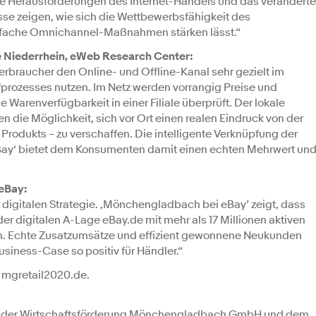
ie Herausforderungen des Internet-Handels und das veränderte
sse zeigen, wie sich die Wettbewerbsfähigkeit des
einfache Omnichannel-Maßnahmen stärken lässt.“
e Niederrhein, eWeb Research Center:
erbraucher den Online- und Offline-Kanal sehr gezielt im
rozesses nutzen. Im Netz werden vorrangig Preise und
Warenverfügbarkeit in einer Filiale überprüft. Der lokale
die Möglichkeit, sich vor Ort einen realen Eindruck von der
 Produkts – zu verschaffen. Die intelligente Verknüpfung der
ay‘ bietet dem Konsumenten damit einen echten Mehrwert un
eBay:
 digitalen Strategie. ‚Mönchengladbach bei eBay’ zeigt, dass
r digitalen A-Lage eBay.de mit mehr als 17 Millionen aktiven
en. Echte Zusatzumsätze und effizient gewonnene Neukunden
iness-Case so positiv für Händler.“
r mgretail2020.de.
ekt der Wirtschaftsförderung Mönchengladbach GmbH und dem