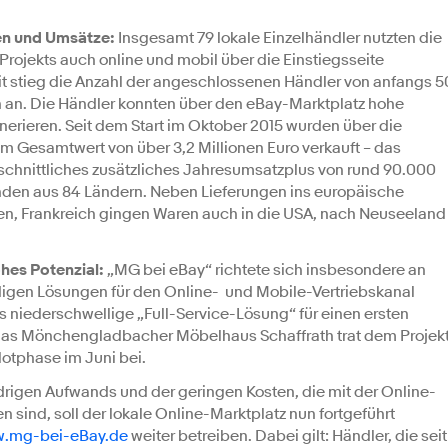
en und Umsätze:
Insgesamt 79 lokale Einzelhändler nutzten die
rojekts auch online und mobil über die Einstiegsseite
t stieg die Anzahl der angeschlossenen Händler von anfangs 5
h an. Die Händler konnten über den eBay-Marktplatz hohe
rieren. Seit dem Start im Oktober 2015 wurden über die
 im Gesamtwert von über 3,2 Millionen Euro verkauft – das
schnittliches zusätzliches Jahresumsatzplus von rund 90.000
nden aus 84 Ländern. Neben Lieferungen ins europäische
ien, Frankreich gingen Waren auch in die USA, nach Neuseeland
ohes Potenzial:
„MG bei eBay“ richtete sich insbesondere an
digen Lösungen für den Online- und Mobile-Vertriebskanal
als niederschwellige „Full-Service-Lösung“ für einen ersten
t: Das Mönchengladbacher Möbelhaus Schaffrath trat dem Projek
lotphase im Juni bei.
drigen Aufwands und der geringen Kosten, die mit der Online-
 sind, soll der lokale Online-Marktplatz nun fortgeführt
.mg-bei-eBay.de
weiter betreiben. Dabei gilt: Händler, die seit