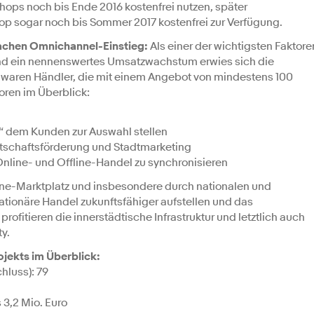
Shops noch bis Ende 2016 kostenfrei nutzen, später
op sogar noch bis Sommer 2017 kostenfrei zur Verfügung.
nfachen Omnichannel-Einstieg:
Als einer der wichtigsten Faktore
und ein nennenswertes Umsatzwachstum erwies sich die
h waren Händler, die mit einem Angebot von mindestens 100
toren im Überblick:
t“ dem Kunden zur Auswahl stellen
tschaftsförderung und Stadtmarketing
nline- und Offline-Handel zu synchronisieren
ine-Marktplatz und insbesondere durch nationalen und
tationäre Handel zukunftsfähiger aufstellen und das
ofitieren die innerstädtische Infrastruktur und letztlich auch
y.
ojekts im Überblick:
hluss): 79
 3,2 Mio. Euro