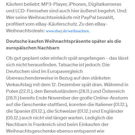
Käufern beliebt: MP3-Player, iPhones, Digitalkameras
und LCD-Fernseher sind auch hier äußerst begehrt. Und:
Wer seine Weihnachtseinkäufe mit PayPal bezahlt,
profitiert vom eBay-Käuferschutz. Zu den eBay-
Weihnachtsdeals:
www.ebay.de/weihnachten
.
Deutsche kaufen Weihnachtspräsente später als die
europäischen Nachbarn
Ob gut geplant oder einfach spät angefangen – das lässt
sich nicht herausfinden. Tatsache ist jedoch: Die
Deutschen sind im Europavergleich
überraschenderweise in Bezug auf den stärksten
Verkaufstag mit dem 12. Dezember spät dran. Während in
Polen (22.11.), den Beneluxländern (28.11.) und Österreich
(28.11.) bereits Ende November der große Online-Ansturm
auf die Geschenke stattfand, konnten die Italiener (01.12.),
die Spanier (01.12.), die Schweizer (01.12.) und Engländer
(05.12.) auch nicht viel länger warten. Lediglich die
Nachbarn in Frankreich sind beim Einkaufen der
Weihnachtsgeschenke ebenso entspannt wie