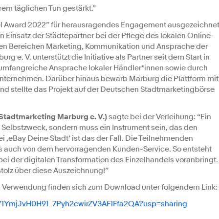
rem täglichen Tun gestärkt.”
l Award 2022” für herausragendes Engagement ausgezeichnet
 Einsatz der Städtepartner bei der Pflege des lokalen Online-
en Bereichen Marketing, Kommunikation und Ansprache der
 e. V. unterstützt die Initiative als Partner seit dem Start in
 umfangreiche Ansprache lokaler Händler*innen sowie durch
Unternehmen. Darüber hinaus bewarb Marburg die Plattform mit
stellte das Projekt auf der Deutschen Stadtmarketingbörse
Stadtmarketing Marburg e. V.)
sagte bei der Verleihung: “Ein
in Selbstzweck, sondern muss ein Instrument sein, das den
ei ‚eBay Deine Stadt‘ ist das der Fall. Die Teilnehmenden
als auch von dem hervorragenden Kunden-Service. So entsteht
ei der digitalen Transformation des Einzelhandels voranbringt.
tolz über diese Auszeichnung!”
len Verwendung finden sich zum Download unter folgendem Link:
ers/1YmjJvH0H91_7Pyh2cwirZV3AF1Ffa2QA?usp=sharing