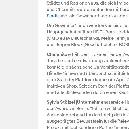
Städte und Regionen aus, die sich im b
und Chemnitz wurden unter den mittlerwei
Stadt
sind, als Gewinner-Städte ausgeze
Die Gewinner*innen wurden von einer un
Hauptgeschäftsführer HDE), Boris Hedde 
(CMO eBay Deutschland), Meike Fehr (I
und Jürgen Block (Geschäftsführer BCSD
Chemnitz
erhält den “Lokaler Handel A
Jury die starke Entwicklung zahlreiche
konnte die sächsische Universitätsstad
Händler*innen und überdurchschnittlich
dem Start der Plattform kamen im April 
inaktiven Shop. Seit dem Start der Plat
rund alle 35 Sekunden durch einen Kauf 
Sylvia Stölzel (Unternehmensservice 
des Awards in Berlin: “Ich bin wirklich 
Ausschlaggebend für den Erfolg des lokal
ausgeprägtes Bewusstsein für die Releva
Projekt mit fachkundigen Partner*innen 