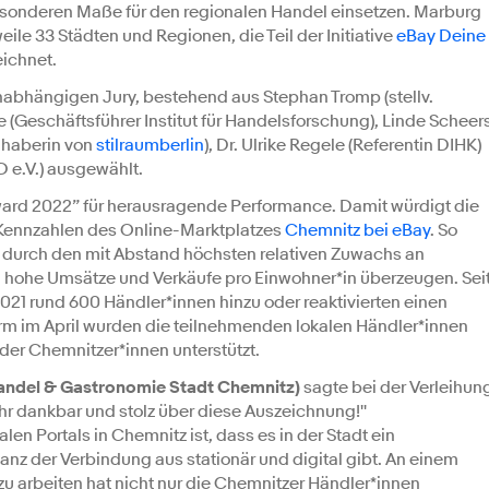
esonderen Maße für den regionalen Handel einsetzen. Marburg
le 33 Städten und Regionen, die Teil der Initiative
eBay Deine
ichnet.
abhängigen Jury, bestehend aus Stephan Tromp (stellv.
(Geschäftsführer Institut für Handelsforschung), Linde Scheer
nhaberin von
stilraumberlin
), Dr. Ulrike Regele (Referentin DIHK)
 e.V.) ausgewählt.
ward 2022” für herausragende Performance. Damit würdigt die
r Kennzahlen des Online-Marktplatzes
Chemnitz bei eBay
. So
t durch den mit Abstand höchsten relativen Zuwachs an
 hohe Umsätze und Verkäufe pro Einwohner*in überzeugen. Sei
2021 rund 600 Händler*innen hinzu oder reaktivierten einen
form im April wurden die teilnehmenden lokalen Händler*innen
der Chemnitzer*innen unterstützt.
Handel & Gastronomie Stadt Chemnitz)
sagte bei der Verleihun
sehr dankbar und stolz über diese Auszeichnung!''
en Portals in Chemnitz ist, dass es in der Stadt ein
nz der Verbindung aus stationär und digital gibt. An einem
zu arbeiten hat nicht nur die Chemnitzer Händler*innen