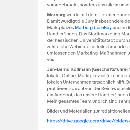
vorangebracht, sondern uns alle in unse
Marburg
wurde mit dem “Lokaler Hande
Damit würdigt die Jury insbesondere den
Marktplatzes
Marburg bei eBay
und in d
Händler*innen. Das Stadtmarketing Marburg
der hessischen Universitätsstadt durch
zahlreiche Webinare für teilnehmende 
umfassenden Marketing-Maßnahmen und 
vor.
Jan-Bernd Röllmann (Geschäftsführer 
lokaler Online-Marktplatz ist für uns ke
lokalen Unternehmen tatsächlich hilft. B
profitieren sowohl von der Reichweite 
ein Angebot, das unsere Händler*innen b
Mein gesamtes Team und ich sind sehr s
Bilder und Materialien zur redaktionel
https://drive.google.com/drive/fold