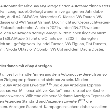
Autobatterie: Mit eBay MyGarage finden Autofahrer*innen stet
hes Fahrzeugmodel. Gefragt waren im vergangenen Jahr dabei
Polo, Audi A4, BMW 3er, Mercedes C-Klasse, VW Touran, VW
Klasse und VW Passat Variant. Doch nicht nur Gebrauchtwagen
 Einkaufsrecherche: Allein in 2021 wurden 134.278 weitere
Bei den Neuwagen der MyGarage-Nutzer*innen liegt vor allem
ue TESLA Model 3 führt die Charts der in 2021 hinterlegten
h an – gefolgt vom Hyundai Tucson, VW Tiguan, Fiat Ducato,
III, Skoda Oktavio IV Combi, VW Up! und dem Dacia Duster.
dler*innen mit eBay Anzeigen
t gilt es für Händler*innen aus dem Automotive-Bereich umso
rer Zielgruppe präsent und sichtbar zu sein. Mit den
BETA
 eBay Anzeigen Erweitert
und eBay Anzeigen Express
ss sie von Millionen aktiver Käufer*innen, die auf der Suche
nden werden. Während die neue Variante Anzeigen Express di
BETA
gen Anzeigen Standard und Anzeigen Erweitert
die
oten. Anzeigen Standard-Kampagnen sichern dabei vor allem