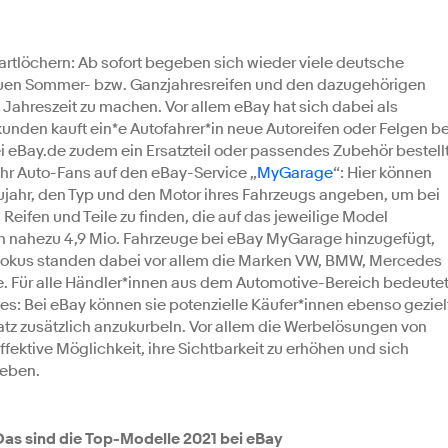
artlöchern: Ab sofort begeben sich wieder viele deutsche
euen Sommer- bzw. Ganzjahresreifen und den dazugehörigen
e Jahreszeit zu machen. Vor allem eBay hat sich dabei als
Sekunden kauft ein*e Autofahrer*in neue Autoreifen oder Felgen be
 eBay.de zudem ein Ersatzteil oder passendes Zubehör bestellt
hr Auto-Fans auf den eBay-Service „
MyGarage
“: Hier können
aujahr, den Typ und den Motor ihres Fahrzeugs angeben, um bei
 Reifen und Teile zu finden, die auf das jeweilige Model
den nahezu 4,9 Mio. Fahrzeuge bei eBay MyGarage hinzugefügt,
Fokus standen dabei vor allem die Marken VW, BMW, Mercedes
ge. Für alle Händler*innen aus dem Automotive-Bereich bedeute
nes: Bei eBay können sie potenzielle Käufer*innen ebenso geziel
atz zusätzlich anzukurbeln. Vor allem die Werbelösungen von
fektive Möglichkeit, ihre Sichtbarkeit zu erhöhen und sich
heben.
as sind die Top-Modelle 2021 bei eBay