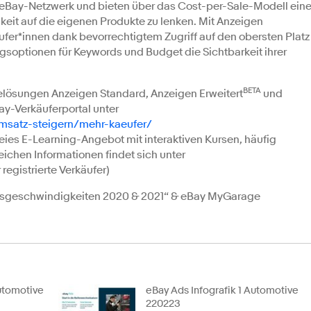
Bay-Netzwerk und bieten über das Cost-per-Sale-Modell ein
eit auf die eigenen Produkte zu lenken. Mit Anzeigen
r*innen dank bevorrechtigtem Zugriff auf den obersten Platz
soptionen für Keywords und Budget die Sichtbarkeit ihrer
BETA
elösungen Anzeigen Standard, Anzeigen Erweitert
und
ay-Verkäuferportal unter
umsatz-steigern/mehr-kaeufer/
ies E-Learning-Angebot mit interaktiven Kursen, häufig
eichen Informationen findet sich unter
r registrierte Verkäufer)
ufsgeschwindigkeiten 2020 & 2021“ & eBay MyGarage
Automotive
eBay Ads Infografik 1 Automotive
220223