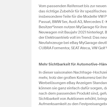
Vom passenden Reifenset bis zur neuen 
das richtige Zubehör für ihr spezifisc
insbesondere Teile für die Modelle VW 
Passat, BMW 5er, Audi A3, Mercedes E-
Besitzer*innen nutzen MyGarage für ihre
Neuwagen mit Baujahr 2021 hinterlegt. 
der Elektroantrieb voll im Trend: Das ne
Neufahrzeuge bei eBay MyGarage deutlic
CUBRA Formentor, SEAT Ateca, VW Golf V
Mehr Sichtbarkeit für Automotive-Hän
In dieser saisonalen Nachfrage-Hochzei
mehr, trotz der großen Konkurrenz bei ih
Werbelösungen eBay Anzeigen Standard,
können sie ganz einfach dafür sorgen, da
nach dem passenden Produkt sind, gefu
Sichtbarkeit von Auktionen erhöht, brin
Aufmerksamkeit zu den Festpreisangeb