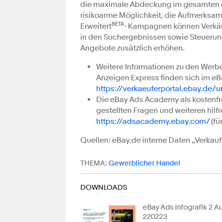
die maximale Abdeckung im gesamten e
risikoarme Möglichkeit, die Aufmerksamk
BETA
Erweitert
-Kampagnen können Verkäufe
in den Suchergebnissen sowie Steuerung
Angebote zusätzlich erhöhen.
Weitere Informationen zu den Werb
Anzeigen Express finden sich im eB
https://verkaeuferportal.ebay.de/
Die eBay Ads Academy als kostenfre
gestellten Fragen und weiteren hilfr
https://adsacademy.ebay.com/
(fü
Quellen: eBay.de interne Daten „Verka
THEMA:
Gewerblicher Handel
DOWNLOADS
eBay Ads Infografik 2 
220223