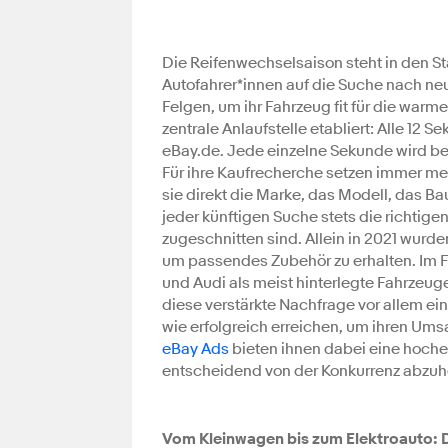
Die Reifenwechselsaison steht in den St
Autofahrer*innen auf die Suche nach n
Felgen, um ihr Fahrzeug fit für die warm
zentrale Anlaufstelle etabliert: Alle 12 
eBay.de. Jede einzelne Sekunde wird bei
Für ihre Kaufrecherche setzen immer me
sie direkt die Marke, das Modell, das B
jeder künftigen Suche stets die richtigen
zugeschnitten sind. Allein in 2021 wur
um passendes Zubehör zu erhalten. Im 
und Audi als meist hinterlegte Fahrzeu
diese verstärkte Nachfrage vor allem ei
wie erfolgreich erreichen, um ihren Ums
eBay Ads
bieten ihnen dabei eine hochef
entscheidend von der Konkurrenz abzu
Vom Kleinwagen bis zum Elektroauto: D