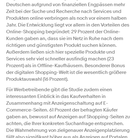
Deutschen aufgrund von finanziellen Engpässen mehr
Zeit bei der Suche und Recherche nach Services und
Produkten online verbringen als noch vor einem halben
Jahr. Die Entwicklung liegt vor allem in den Vorteilen des
Online-Shopping begründet: 29 Prozent der Online-
Kunden gaben an, dass sie im Netz in Ruhe nach dem
richtigen und günstigsten Produkt suchen können.
Außerdem ließen sich hier spezielle Produkte und
Services sehr viel schneller ausfindig machen (23
Prozent) als in Offline-Kaufhäusern. Besonderer Bonus
der digitalen Shopping-Welt ist die wesentlich größere
Produktauswahl (16 Prozent).
Für Werbetreibende gibt die Studie zudem einen
interessanten Einblick in das Kaufverhalten in
Zusammenhang mit Anzeigenschaltung auf E-
Commerce-Seiten. 61 Prozent der befragten Käufer
gaben an, bewusst auf Anzeigen auf Shopping-Seiten zu
achten, die Ihrer konkreten Suchanfrage entsprechen.
Die Wahrnehmung von zielgenauer Anzeigenplatzierung
fällt also signifikant höher aus als Anzeigen auf Portalen