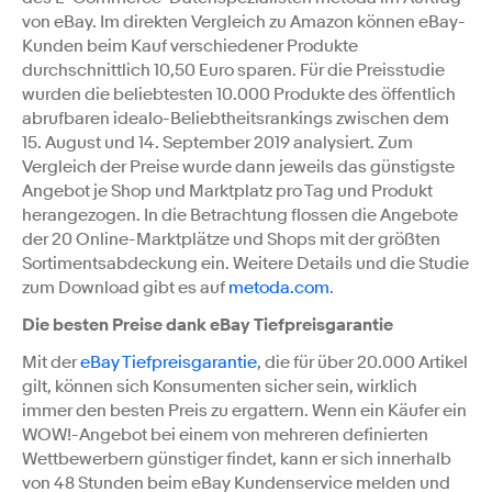
von eBay. Im direkten Vergleich zu Amazon können eBay-
Kunden beim Kauf verschiedener Produkte
durchschnittlich 10,50 Euro sparen. Für die Preisstudie
wurden die beliebtesten 10.000 Produkte des öffentlich
abrufbaren idealo-Beliebtheitsrankings zwischen dem
15. August und 14. September 2019 analysiert. Zum
Vergleich der Preise wurde dann jeweils das günstigste
Angebot je Shop und Marktplatz pro Tag und Produkt
herangezogen. In die Betrachtung flossen die Angebote
der 20 Online-Marktplätze und Shops mit der größten
Sortimentsabdeckung ein. Weitere Details und die Studie
zum Download gibt es auf
metoda.com
.
Die besten Preise dank eBay Tiefpreisgarantie
Mit der
eBay Tiefpreisgarantie
, die für über 20.000 Artikel
gilt, können sich Konsumenten sicher sein, wirklich
immer den besten Preis zu ergattern. Wenn ein Käufer ein
WOW!-Angebot bei einem von mehreren definierten
Wettbewerbern günstiger findet, kann er sich innerhalb
von 48 Stunden beim eBay Kundenservice melden und