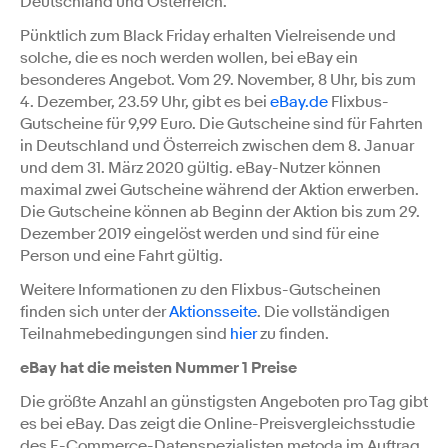
Deutschland und Österreich.
Pünktlich zum Black Friday erhalten Vielreisende und
solche, die es noch werden wollen, bei eBay ein
besonderes Angebot. Vom 29. November, 8 Uhr, bis zum
4. Dezember, 23.59 Uhr, gibt es bei
eBay.de
Flixbus-
Gutscheine für 9,99 Euro. Die Gutscheine sind für Fahrten
in Deutschland und Österreich zwischen dem 8. Januar
und dem 31. März 2020 gültig. eBay-Nutzer können
maximal zwei Gutscheine während der Aktion erwerben.
Die Gutscheine können ab Beginn der Aktion bis zum 29.
Dezember 2019 eingelöst werden und sind für eine
Person und eine Fahrt gültig.
Weitere Informationen zu den Flixbus-Gutscheinen
finden sich unter der
Aktionsseite
. Die vollständigen
Teilnahmebedingungen sind
hier
zu finden.
eBay hat die meisten Nummer 1 Preise
Die größte Anzahl an günstigsten Angeboten pro Tag gibt
es bei eBay. Das zeigt die Online-Preisvergleichsstudie
des E-Commerce-Datenspezialisten metoda im Auftrag