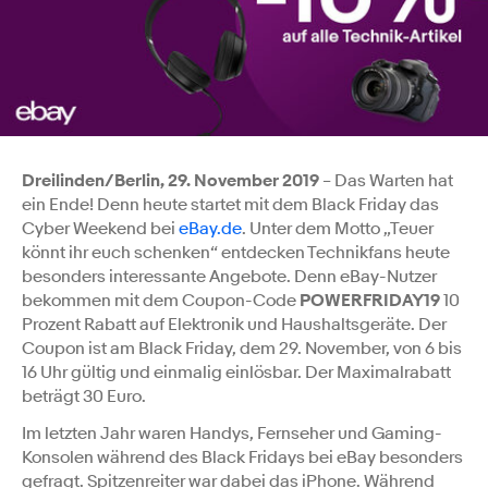
Dreilinden/Berlin, 29. November 2019
– Das Warten hat
ein Ende! Denn heute startet mit dem Black Friday das
Cyber Weekend bei
eBay.de
. Unter dem Motto „Teuer
könnt ihr euch schenken“ entdecken Technikfans heute
besonders interessante Angebote. Denn eBay-Nutzer
bekommen mit dem Coupon-Code
POWERFRIDAY19
10
Prozent Rabatt auf Elektronik und Haushaltsgeräte. Der
Coupon ist am Black Friday, dem 29. November, von 6 bis
16 Uhr gültig und einmalig einlösbar. Der Maximalrabatt
beträgt 30 Euro.
Im letzten Jahr waren Handys, Fernseher und Gaming-
Konsolen während des Black Fridays bei eBay besonders
gefragt. Spitzenreiter war dabei das iPhone. Während