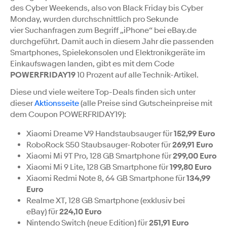
des Cyber Weekends, also von Black Friday bis Cyber
Monday, wurden durchschnittlich pro Sekunde
vier Suchanfragen zum Begriff „iPhone“ bei eBay.de
durchgeführt. Damit auch in diesem Jahr die passenden
Smartphones, Spielekonsolen und Elektronikgeräte im
Einkaufswagen landen, gibt es mit dem Code
POWERFRIDAY19
10 Prozent auf alle Technik-Artikel.
Diese und viele weitere Top-Deals finden sich unter
dieser
Aktionsseite
(alle Preise sind Gutscheinpreise mit
dem Coupon POWERFRIDAY19):
Xiaomi Dreame V9 Handstaubsauger für
152,99 Euro
RoboRock S50 Staubsauger-Roboter für
269,91 Euro
Xiaomi Mi 9T Pro, 128 GB Smartphone für
299,00 Euro
Xiaomi Mi 9 Lite, 128 GB Smartphone für
199,80 Euro
Xiaomi Redmi Note 8, 64 GB Smartphone für
134,99
Euro
Realme XT, 128 GB Smartphone (exklusiv bei
eBay) für
224,10 Euro
Nintendo Switch (neue Edition) für
251,91 Euro