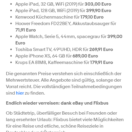
Apple iPad, 32 GB, WiFi (2019) für
303,00 Euro
Apple iPad, 128 GB, WiFi (2019) für
399,90 Euro
Kenwood Küchenmaschine für
179,10 Euro
Hoover Freedom FD22BEY, Akkustaubsauger für
71,91 Euro
Apple Watch, Serie 5, 44mm, spacegrau für
399,00
Euro
Toshiba Smart TV, 49²UHD, HDR für
269,91 Euro
Apple iPhone XS, 64 GB für
689,00 Euro
Krups EA 81M8, Kaffeemaschine für
179,91 Euro
Die genannten Preise verstehen sich einschließlich der
Mehrwertsteuer. Alle Angebote sind gültig, solange der
Vorrat reicht. Die vollständigen Teilnahmebedingungen
sind
hier
zu finden.
Endlich wieder verreisen: dank eBay und Flixbus
Ob Städtetrip, überfälliger Besuch bei Freunden oder
lang ersehnter Urlaub: Flixbus bietet viele Möglichkeiten
für eine Reise und etliche, schöne Reiseziele in