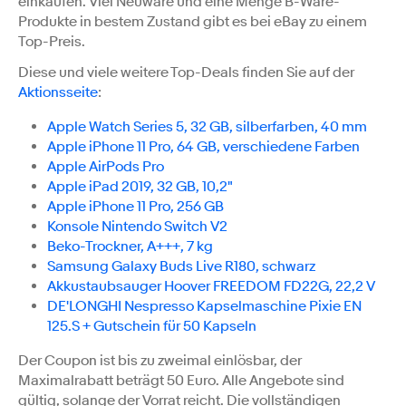
einkaufen. Viel Neuware und eine Menge B-Ware-
Produkte in bestem Zustand gibt es bei eBay zu einem
Top-Preis.
Diese und viele weitere Top-Deals finden Sie auf der
Aktionsseite
:
Apple Watch Series 5, 32 GB, silberfarben, 40 mm
Apple iPhone 11 Pro, 64 GB, verschiedene Farben
Apple AirPods Pro
Apple iPad 2019, 32 GB, 10,2"
Apple iPhone 11 Pro, 256 GB
Konsole Nintendo Switch V2
Beko-Trockner, A+++, 7 kg
Samsung Galaxy Buds Live R180, schwarz
Akkustaubsauger Hoover FREEDOM FD22G, 22,2 V
DE'LONGHI Nespresso Kapselmaschine Pixie EN
125.S + Gutschein für 50 Kapseln
Der Coupon ist bis zu zweimal einlösbar, der
Maximalrabatt beträgt 50 Euro. Alle Angebote sind
gültig, solange der Vorrat reicht. Die vollständigen