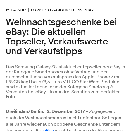
12. Dec 2017
MARKTPLATZ-ANGEBOT & INVENTAR
Weihnachtsgeschenke bei
eBay: Die aktuellen
Topseller, Verkaufswerte
und Verkaufstipps
Das Samsung Galaxy S8 ist aktueller Topseller bei eBay in
der Kategorie Smartphones ohne Vertrag und der
durchschnittliche Verkaufspreis des Apple iPhone 7 mit
128 GB liegt bei 578,51 Euro // LEGO Star Wars Produkte
sind aktueller Topseller in der Kategorie Spielzeug //
Verkaufen bei eBay – In nur drei Schritten zum perfekten
Foto
Dreilinden/Berlin, 12. Dezember 2017 –
Zugegeben,
auch der Weihnachtsmann ist nicht unfehlbar. So liegen
alle Jahre wieder auch doppelte Geschenke unter dem
Tannenbaum. Bei
eBay
macht sich nach der Bescherung