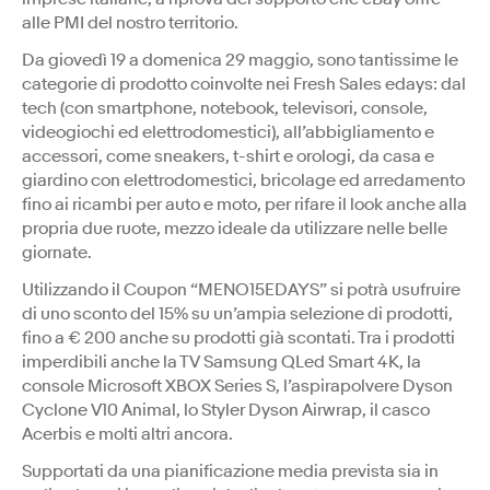
alle PMI del nostro territorio.
Da giovedì 19 a domenica 29 maggio, sono tantissime le
categorie di prodotto coinvolte nei Fresh Sales edays: dal
tech (con smartphone, notebook, televisori, console,
videogiochi ed elettrodomestici), all’abbigliamento e
accessori, come sneakers, t-shirt e orologi, da casa e
giardino con elettrodomestici, bricolage ed arredamento
fino ai ricambi per auto e moto, per rifare il look anche alla
propria due ruote, mezzo ideale da utilizzare nelle belle
giornate.
Utilizzando il Coupon “MENO15EDAYS” si potrà usufruire
di uno sconto del 15% su un’ampia selezione di prodotti,
fino a € 200 anche su prodotti già scontati. Tra i prodotti
imperdibili anche la TV Samsung QLed Smart 4K, la
console Microsoft XBOX Series S, l’aspirapolvere Dyson
Cyclone V10 Animal, lo Styler Dyson Airwrap, il casco
Acerbis e molti altri ancora.
Supportati da una pianificazione media prevista sia in