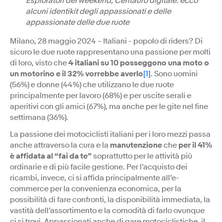
Esploratori del weekend, Centauro digitale: ecco
alcuni identikit degli appassionati e delle
appassionate delle due ruote
Milano, 28 maggio 2024 – Italiani - popolo di riders? Di
sicuro le due ruote rappresentano una passione per molti
di loro, visto che
4 italiani su 10 posseggono una moto o
un motorino e il 32% vorrebbe averlo
[1]
. Sono uomini
(56%) e donne (44%) che utilizzano le due ruote
principalmente per lavoro (68%) e per uscite serali e
aperitivi con gli amici (67%), ma anche per le gite nel fine
settimana (36%).
La passione dei motociclisti italiani per i loro mezzi passa
anche attraverso la cura e la
manutenzione
che
per il 41%
è affidata al “fai da te”
soprattutto per le attività più
ordinarie e di più facile gestione. Per l’acquisto dei
ricambi, invece, ci si affida principalmente all’e-
commerce per la convenienza economica, per la
possibilità di fare confronti, la disponibilità immediata, la
vastità dell’assortimento e la comodità di farlo ovunque
ci si trovi. Appassionati anche di gare motociclistiche, il