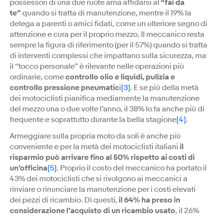
possessori di una due ruote ama affidarsi al
“fai da
te”
quando si tratta di manutenzione, mentre il 19% la
delega a parenti o amici fidati, come un ulteriore segno di
attenzione e cura per il proprio mezzo. Il meccanico resta
sempre la figura di riferimento (per il 57%) quando si tratta
di interventi complessi che impattano sulla sicurezza, ma
il “tocco personale” è rilevante nelle operazioni più
ordinarie, come
controllo olio e liquidi, pulizia e
controllo pressione pneumatic
i
[3]
. E se più della metà
dei motociclisti pianifica mediamente la manutenzione
del mezzo una o due volte l’anno, il 38% lo fa anche più di
frequente e soprattutto durante la bella stagione
[4]
.
Armeggiare sulla propria moto da soli è anche più
conveniente e per la metà dei motociclisti italiani
il
risparmio può arrivare fino al 50% rispetto ai costi di
un’officina
[5]
. Proprio il costo del meccanico ha portato il
43% dei motociclisti che si rivolgono ai meccanici a
rinviare o rinunciare la manutenzione per i costi elevati
dei pezzi di ricambio. Di questi,
il 64% ha preso in
considerazione l’acquisto di un ricambio usato
, il 26%