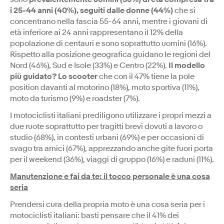
i 25-44 anni (40%), seguiti dalle donne (44%)
che si
concentrano nella fascia 55-64 anni, mentre i giovani di
età inferiore ai 24 anni rappresentano il 12% della
popolazione di centauri e sono soprattutto uomini (16%).
Rispetto alla posizione geografica guidano le regioni del
Nord (46%), Sud e Isole (33%) e Centro (22%).
Il modello
più guidato? Lo scooter
che con il 47% tiene la pole
position davanti al motorino (18%), moto sportiva (11%),
moto da turismo (9%) e roadster (7%).
I motociclisti italiani prediligono utilizzare i propri mezzi a
due ruote soprattutto per tragitti brevi dovuti a lavoro o
studio (68%), in contesti urbani (69%) e per occasioni di
svago tra amici (67%), apprezzando anche gite fuori porta
per il weekend (36%), viaggi di gruppo (16%) e raduni (11%).
Manutenzione e fai da te: il tocco personale è una cosa
seria
Prendersi cura della propria moto è una cosa seria per i
motociclisti italiani: basti pensare che il 41% dei