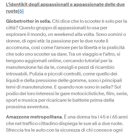
L’identikit degli appassionati e appassionate delle due
ruote
[6]
Globetrotter in sella.
Chi dice che lo scooter è solo per la
città? Questo gruppo di appassionati lo usa per
esplorare il mondo, un weekend alla volta. Sono uomini o
donne, di ogni età: la passione per le due ruote li
accomuna, così come l'amore per la libertà e la praticità
che solo uno scooter sa dare. Tra un viaggio e l'altro, si
tengono aggiornati online, cercando tutorial per la
manutenzione fai da te, consigli e pezzi di ricambio
introvabili. Pulizia e piccoli controlli, come quello dei
liquidi e della pressione delle gomme, sono i principali
temi di manutenzione. E quando non sono in sella? Sul
podio dei loro interessi le gare motociclistiche, film, serie,
sport e musica per ricaricare le batterie prima della
prossima avventura.
Amazzone metropolitana
. È una donna tra i 45 e i 65 anni
che nel traffico cittadino dispiega le sue ali a due ruote.
Sfreccia tra le auto con la sicurezza di chi conosce ogni