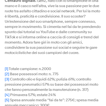
Centauro digitale.
GenZ, nato con lo smartphone in una
mano e il casco nell'altra, vive la sua passione per le due
ruote tra asfalto cittadino e social network. Per lui la moto
è libertà, praticità e condivisione. Il suo scooter?
Un'estensione del suo smartphone, sempre connesso,
sempre in movimento. Si cimenta nel fai da te prendendo
spunto dai tutorial su YouTube e dalle community su
TikTok e si informa online a caccia di consigli e trend del
momento. Adora fare giri in moto con gli amici,
condividere la sua passione sui social e seguire le gare
motociclistiche dei suoi campioni del cuore.
[1]
Totale campione: n.2000
[2]
Base possessori moto: n. 775
[3]
Controllo olio e liquidi 62%; pulizia 61%; controllo
pressione pneumatici 57% su base dei possessori moto
che fanno personalmente la manutenzione (n. 317)
[4]
Primavera 57%; estate 24%
[5]
Spesa annuale media “fai da te”: 275€; spesa media
annuale meccanico: 300€