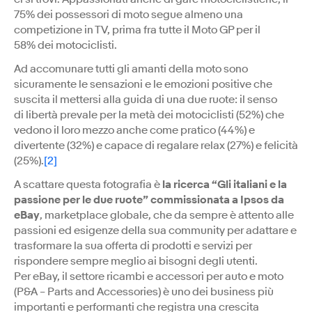
75% dei possessori di moto segue almeno una
competizione in TV, prima fra tutte il Moto GP per il
58% dei motociclisti.
Ad accomunare tutti gli amanti della moto sono
sicuramente le sensazioni e le emozioni positive che
suscita il mettersi alla guida di una due ruote: il senso
di libertà prevale per la metà dei motociclisti (52%) che
vedono il loro mezzo anche come pratico (44%) e
divertente (32%) e capace di regalare relax (27%) e felicità
(25%).
[2]
A scattare questa fotografia è
la ricerca “Gli italiani e la
passione per le due ruote” commissionata a Ipsos da
eBay
, marketplace globale, che da sempre è attento alle
passioni ed esigenze della sua community per adattare e
trasformare la sua offerta di prodotti e servizi per
rispondere sempre meglio ai bisogni degli utenti.
Per eBay, il settore ricambi e accessori per auto e moto
(P&A – Parts and Accessories) è uno dei business più
importanti e performanti che registra una crescita