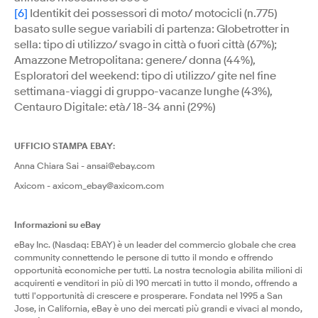
[6]
Identikit dei possessori di moto/ motocicli (n.775)
basato sulle segue variabili di partenza: Globetrotter in
sella: tipo di utilizzo/ svago in città o fuori città (67%);
Amazzone Metropolitana: genere/ donna (44%),
Esploratori del weekend: tipo di utilizzo/ gite nel fine
settimana-viaggi di gruppo-vacanze lunghe (43%),
Centauro Digitale: età/ 18-34 anni (29%)
UFFICIO STAMPA EBAY
:
Anna Chiara Sai - ansai@ebay.com
Axicom - axicom_ebay@axicom.com
Informazioni su eBay
eBay Inc. (Nasdaq: EBAY) è un leader del commercio globale che crea
community connettendo le persone di tutto il mondo e offrendo
opportunità economiche per tutti. La nostra tecnologia abilita milioni di
acquirenti e venditori in più di 190 mercati in tutto il mondo, offrendo a
tutti l'opportunità di crescere e prosperare. Fondata nel 1995 a San
Jose, in California, eBay è uno dei mercati più grandi e vivaci al mondo,