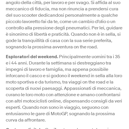
angolo della città, per lavoro e per svago. Si affida al suo
meccanico di fiducia, ma non rinuncia a prendersi cura
del suo scooter dedicandosi personalmente a qualche
piccolo lavoretto fai da te, come un cambio d'olio o un
controllo alla pressione degli pneumatici. Per lei, guidare
è sinonimo di libertà e praticità. Quando non è in sella, si
gode la tranquillità di casa con la sua serie preferita,
sognando la prossima avventura on the road.
Esploratori del weekend.
Principalmente uomini tra i 35
e i 44 anni. Durante la settimana si destreggiano tra
impegni di lavoro e famiglia, ma appena possibile
inforcano il casco e si godono il weekend in sella alla loro
moto sportiva e da turismo, tra viaggi on the road e la
scoperta di nuovi paesaggi. Appassionati di meccanica,
curano le loro moto con attenzione e amano confrontarsi
con altri motociclisti online, dispensando consigli da veri
esperti. Quando non sono in viaggio, seguono con
entusiasmo le gare di MotoGP, sognando la prossima
curva da affrontare.