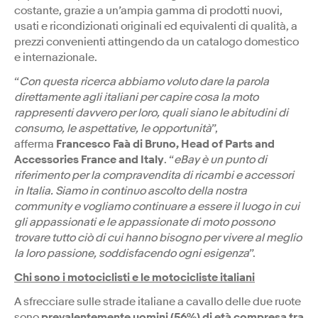
costante, grazie a un’ampia gamma di prodotti nuovi,
usati e ricondizionati originali ed equivalenti di qualità, a
prezzi convenienti attingendo da un catalogo domestico
e internazionale.
“
Con questa ricerca abbiamo voluto dare la parola
direttamente agli italiani per capire cosa la moto
rappresenti davvero per loro, quali siano le abitudini di
consumo, le aspettative, le opportunità
”,
afferma
Francesco Faà di Bruno, Head of Parts and
Accessories France and Italy
. “
eBay è un punto di
riferimento per la compravendita di ricambi e accessori
in Italia. Siamo in continuo ascolto della nostra
community e vogliamo continuare a essere il luogo in cui
gli appassionati e le appassionate di moto possono
trovare tutto ciò di cui hanno bisogno per vivere al meglio
la loro passione, soddisfacendo ogni esigenza
”.
Chi sono i motociclisti e le motocicliste italiani
A sfrecciare sulle strade italiane a cavallo delle due ruote
sono
prevalentemente uomini (56%) di età compresa tra