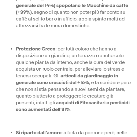
generale del 14%) spopolano le Macchine da caffè
(+39%)
, segno di quanto non poter più far conto sul
caffè al solito bar o in ufficio, abbia spinto molti ad
attrezzarsi fra le mura domestiche.
Protezione Green
: per tutti coloro che hanno a
disposizione un giardino, un terrazzo o anche solo
qualche pianta da interno, anche la cura del verde
acquista un ruolo centrale, per alleviare lo stress e
tenersi occupati. Gli
articoli da giardinaggio in
generale sono cresciuti del +16%
, e fa sorridere però
che non si stia pensando a nuovi semi da piantare,
quanto piuttosto a proteggere le creature già
presenti, infatti gli
acquisti di Fitosanitari e pesticidi
sono aumentati dell’81%
.
Si riparte dall’amore
: a farla da padrone però, nelle