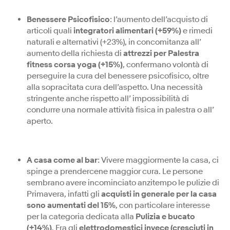
Benessere Psicofisico
: l’aumento dell’acquisto di
articoli quali
integratori alimentari (+59%)
e rimedi
naturali e alternativi (+23%), in concomitanza all’
aumento della richiesta di
attrezzi per Palestra
fitness corsa yoga (+15%)
, confermano volontà di
perseguire la cura del benessere psicofisico, oltre
alla sopracitata cura dell’aspetto. Una necessità
stringente anche rispetto all’ impossibilità di
condurre una normale attività fisica in palestra o all’
aperto.
A casa come al bar
: Vivere maggiormente la casa, ci
spinge a prendercene maggior cura. Le persone
sembrano avere incominciato anzitempo le pulizie di
Primavera, infatti gli
acquisti in generale per la casa
sono aumentati del 15%
, con particolare interesse
per la categoria dedicata alla
Pulizia e bucato
(+14%)
. Fra gli
elettrodomestici invece (cresciuti in