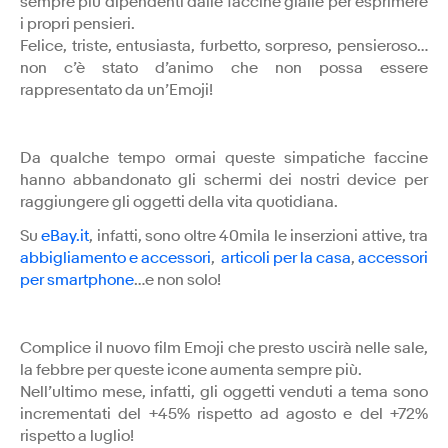
sempre più dipendenti dalle faccine gialle per esprimere
i propri pensieri.
Felice, triste, entusiasta, furbetto, sorpreso, pensieroso…
non c’è stato d’animo che non possa essere
rappresentato da un’Emoji!
Da qualche tempo ormai queste simpatiche faccine
hanno abbandonato gli schermi dei nostri device per
raggiungere gli oggetti della vita quotidiana.
Su
eBay.it
, infatti, sono oltre 40mila le inserzioni attive, tra
abbigliamento e accessori
,
articoli per la casa
,
accessori
per smartphone
…e non solo!
Complice il nuovo film Emoji che presto uscirà nelle sale,
la febbre per queste icone aumenta sempre più.
Nell’ultimo mese, infatti, gli oggetti venduti a tema sono
incrementati del +45% rispetto ad agosto e del +72%
rispetto a luglio!