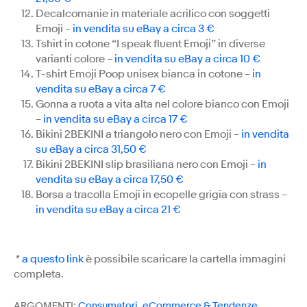
Decalcomanie in materiale acrilico con soggetti
Emoji –
in vendita su eBay a circa 3 €
Tshirt in cotone “I speak fluent Emoji” in diverse
varianti colore –
in vendita su eBay a circa 10 €
T-shirt Emoji Poop unisex bianca in cotone –
in
vendita su eBay a circa 7 €
Gonna a ruota a vita alta nel colore bianco con Emoji
–
in vendita su eBay a circa 17 €
Bikini 2BEKINI a triangolo nero con Emoji –
in vendita
su eBay a circa 31,50 €
Bikini 2BEKINI slip brasiliana nero con Emoji –
in
vendita su eBay a circa 17,50 €
Borsa a tracolla Emoji in ecopelle grigia con strass –
in vendita su eBay a circa 21 €
*
a questo link
è possibile scaricare la cartella immagini
completa.
ARGOMENTI:
Consumatori
,
eCommerce & Tendenze