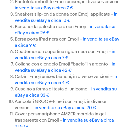
Pantofole imbottite Emoji unisex, in diverse versioni –
in vendita su eBay a circa 7 €
Sneakers slip-on da donna con Emoji applicate –
in
vendita su eBay a circa 10 €
Borsone da palestra nero con Emoji –
in vendita su
eBay a circa 26 €
Borsa porta iPad nera con Emoji –
in vendita su eBay
a circa 9 €
Quaderno con copertina rigida nera con Emoji –
in
vendita su eBay a circa 7 €
Collana con ciondolo Emoji “bacio” in argento –
in
vendita su eBay a circa 42 €
Calzini Emoji unisex bianchi, in diverse versioni –
in
vendita su eBay a circa 4 €
Cuscino a forma di testa di unicorno –
in vendita su
eBay a circa 33 €
Auricolari GROOV-E neri con Emoji, in diverse
versioni –
in vendita su eBay a circa 20 €
Cover per smartphone AMZER morbida in gel
trasparente con Emoji –
in vendita su eBay a circa
21,50 €