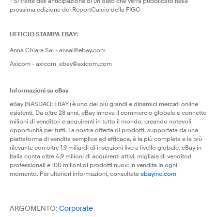
* Si tratta dell'anticipazione di un dato che verrà pubblicato nella
prossima edizione del ReportCalcio della FIGC
UFFICIO STAMPA EBAY:
Anna Chiara Sai - ansai@ebay.com
Axicom - axicom_ebay@axicom.com
Informazioni su eBay
eBay (NASDAQ: EBAY) è uno dei più grandi e dinamici mercati online
esistenti. Da oltre 28 anni, eBay innova il commercio globale e connette
milioni di venditori e acquirenti in tutto il mondo, creando notevoli
opportunità per tutti. La nostra offerta di prodotti, supportata da una
piattaforma di vendita semplice ed efficace, è la più completa e la più
rilevante con oltre 1.9 miliardi di inserzioni live a livello globale. eBay in
Italia conta oltre 4,9 milioni di acquirenti attivi, migliaia di venditori
professionali e 100 milioni di prodotti nuovi in vendita in ogni
momento. Per ulteriori informazioni, consultate
ebayinc.com
ARGOMENTO:
Corporate