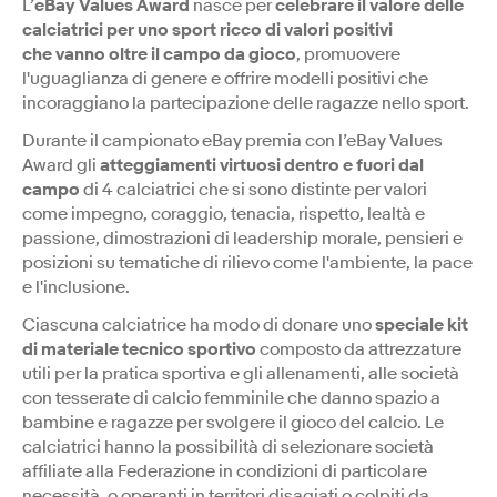
L’
eBay Values Award
nasce per
celebrare il valore delle
calciatrici per uno sport ricco di valori positivi
che vanno oltre il campo da gioco
, promuovere
l'uguaglianza di genere e offrire modelli positivi che
incoraggiano la partecipazione delle ragazze nello sport.
Durante il campionato eBay premia con l’eBay Values
Award gli
atteggiamenti virtuosi dentro e fuori dal
campo
di 4 calciatrici che si sono distinte per valori
come impegno, coraggio, tenacia, rispetto, lealtà e
passione, dimostrazioni di leadership morale, pensieri e
posizioni su tematiche di rilievo come l'ambiente, la pace
e l'inclusione.
Ciascuna calciatrice ha modo di donare uno
speciale kit
di materiale tecnico sportivo
composto da attrezzature
utili per la pratica sportiva e gli allenamenti, alle società
con tesserate di calcio femminile che danno spazio a
bambine e ragazze per svolgere il gioco del calcio. Le
calciatrici hanno la possibilità di selezionare società
affiliate alla Federazione in condizioni di particolare
necessità, o operanti in territori disagiati o colpiti da