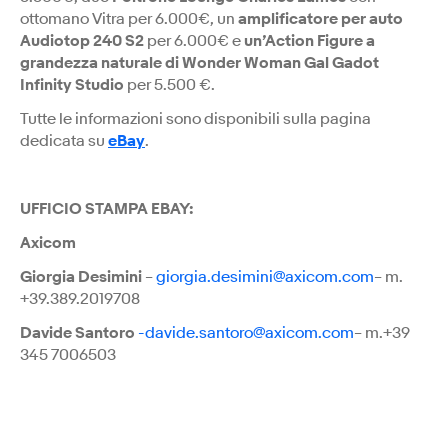
ottomano Vitra per 6.000€, un
amplificatore per auto
Audiotop 240 S2
per 6.000€ e
un’Action Figure a
grandezza naturale di Wonder Woman Gal Gadot
Infinity Studio
per 5.500 €.
Tutte le informazioni sono disponibili sulla pagina
dedicata su
eBay
.
UFFICIO STAMPA EBAY:
Axicom
Giorgia Desimini
–
giorgia.desimini@axicom.com
– m.
+39.389.2019708
Davide Santoro
-davide.santoro@axicom.com
– m.+39
345 7006503