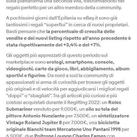
sulla piattaforma una seconda vita, trasformandosi nel
regalo perfetto per un altro membro della community.
A pochissimi giorni dall’Epifania su eBay.it sono già
tantissimi i regali “superflui” in cerca di nuovi proprietari.
Basti pensare che
la percentuale di crescita delle
vendite e dei nuovi listing rispetto all’anno precedente è
stata rispettivamente del +3,4% e del +7%
.
Gli oggetti più apprezzati di questo periodo sul
marketplace sono
orologi, smartphone, console,
videogiochi, carte da gioco, libri, abbigliamento, album
sportivi e figurine
. Da nord a sud la community di
appassionati si arma di curiosità per trovare gli oggetti
più originali e di velocità per aggiudicarsi i migliori regali
“doppi” o “sbagliati”. Tra gli articoli più curiosi e più
costosi acquistati durante il Regifting 2022: un
Rolex
Submariner
venduto per 9.000€, un
olio su tela del
pittore Antonio Nunziante
per 7.500€, un
sintetizzatore
Vintage Roland Jupiter 8
per 7.000€, una
bicicletta
originale Bianchi team Mercatone Uno Pantani 1998
per
6.500€, due
Poltrone Lounge Charles Eames
con