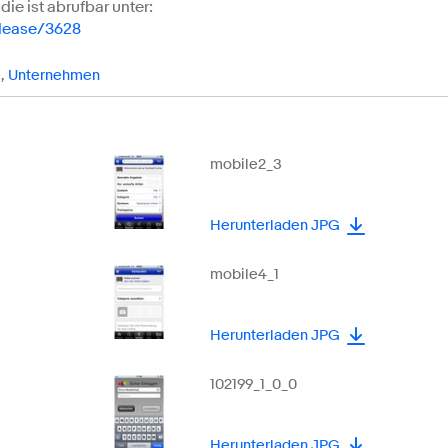
ie ist abrufbar unter:
elease/3628
e
,
Unternehmen
mobile2_3
Herunterladen JPG
mobile4_1
Herunterladen JPG
102199_1_0_0
Herunterladen JPG