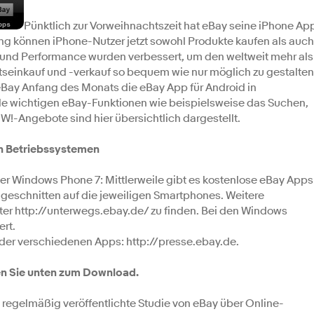
Pünktlich zur Vorweihnachtszeit hat eBay seine iPhone Ap
ung können iPhone-Nutzer jetzt sowohl Produkte kaufen als auch
n und Performance wurden verbessert, um den weltweit mehr als
seinkauf und -verkauf so bequem wie nur möglich zu gestalten
Bay Anfang des Monats die eBay App für Android in
le wichtigen eBay-Funktionen wie beispielsweise das Suchen,
!-Angebote sind hier übersichtlich dargestellt.
len Betriebssystemen
er Windows Phone 7: Mittlerweile gibt es kostenlose eBay Apps
zugeschnitten auf die jeweiligen Smartphones. Weitere
ter http://unterwegs.ebay.de/ zu finden. Bei den Windows
ert.
der verschiedenen Apps: http://presse.ebay.de.
n Sie unten zum Download.
 regelmäßig veröffentlichte Studie von eBay über Online-