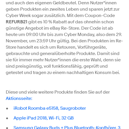
und auch den eigenen Geldbeutel. Denn Nutzer*innen
geben Produkten ein zweites Leben und sparen jetzt zur
Cyber Week sogar zusätzlich. Mit dem Coupon-Code
REFURB21
gibt es 10 % Rabatt auf das ohnehin schon
günstige Angebot im eBay Re-Store. Der Code ist ab
heute um 09:00 Uhr bis zum Cyber Monday, also dem 29.
November, um 23:59 Uhr gültig. Bei den Produkten im Re-
Store handelt es sich um Retouren, Vorführgeräte,
gebrauchte und generalüberholte Produkte. Damit sind
sie für immer mehr Nutzer*innen die erste Wahl, denn sie
sind preisgünstig, voll funktionsfähig, geprüft und
getestet und tragen zu einem nachhaltigen Konsum bei.
Diese und viele weitere Produkte finden Sie auf der
Aktionsseite:
●
iRobot Roomba e5158, Saugroboter
●
Apple iPad 2018, Wi-Fi, 32 GB
●
Samsung Galaxy Buds + Plus Bluetooth-Kopfhörer, 3