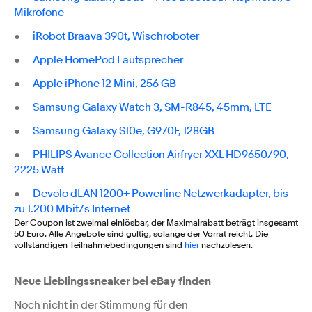
Mikrofone
●
iRobot Braava 390t, Wischroboter
●
Apple HomePod Lautsprecher
●
Apple iPhone 12 Mini, 256 GB
●
Samsung Galaxy Watch 3, SM-R845, 45mm, LTE
●
Samsung Galaxy S10e, G970F, 128GB
●
PHILIPS Avance Collection Airfryer XXL HD9650/90,
2225 Watt
●
Devolo dLAN 1200+ Powerline Netzwerkadapter, bis
zu 1.200 Mbit/s Internet
Der Coupon ist zweimal einlösbar, der Maximalrabatt beträgt insgesamt
50 Euro. Alle Angebote sind gültig, solange der Vorrat reicht. Die
vollständigen Teilnahmebedingungen sind
hier
nachzulesen.
Neue Lieblingssneaker bei eBay finden
Noch nicht in der Stimmung für den