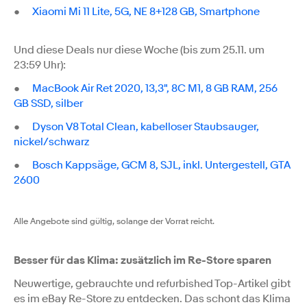
●
Xiaomi Mi 11 Lite, 5G, NE 8+128 GB, Smartphone
Und diese Deals nur diese Woche (bis zum 25.11. um
23:59 Uhr):
●
MacBook Air Ret 2020, 13,3", 8C M1, 8 GB RAM, 256
GB SSD, silber
●
Dyson V8 Total Clean, kabelloser Staubsauger,
nickel/schwarz
●
Bosch Kappsäge, GCM 8, SJL, inkl. Untergestell, GTA
2600
Alle Angebote sind gültig, solange der Vorrat reicht.
Besser für das Klima: zusätzlich im Re-Store sparen
Neuwertige, gebrauchte und refurbished Top-Artikel gibt
es im eBay Re-Store zu entdecken. Das schont das Klima