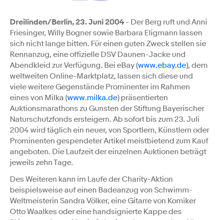
Dreilinden/Berlin, 23. Juni 2004
- Der Berg ruft und Anni
Friesinger, Willy Bogner sowie Barbara Eligmann lassen
sich nicht lange bitten. Für einen guten Zweck stellen sie
Rennanzug, eine offizielle DSV Daunen-Jacke und
Abendkleid zur Verfügung. Bei eBay (
www.ebay.de
), dem
weltweiten Online-Marktplatz, lassen sich diese und
viele weitere Gegenstände Prominenter im Rahmen
eines von Milka (
www.milka.de
) präsentierten
Auktionsmarathons zu Gunsten der Stiftung Bayerischer
Naturschutzfonds ersteigern. Ab sofort bis zum 23. Juli
2004 wird täglich ein neuer, von Sportlern, Künstlern oder
Prominenten gespendeter Artikel meistbietend zum Kauf
angeboten. Die Laufzeit der einzelnen Auktionen beträgt
jeweils zehn Tage.
Des Weiteren kann im Laufe der Charity-Aktion
beispielsweise auf einen Badeanzug von Schwimm-
Weltmeisterin Sandra Völker, eine Gitarre von Komiker
Otto Waalkes oder eine handsignierte Kappe des