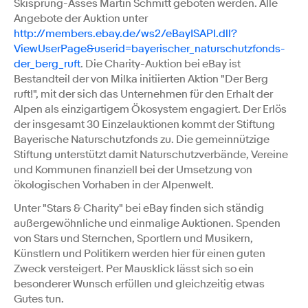
Skisprung-Asses Martin Schmitt geboten werden. Alle
Angebote der Auktion unter
http://members.ebay.de/ws2/eBayISAPI.dll?
ViewUserPage&userid=bayerischer_naturschutzfonds-
der_berg_ruft
. Die Charity-Auktion bei eBay ist
Bestandteil der von Milka initiierten Aktion "Der Berg
ruft!", mit der sich das Unternehmen für den Erhalt der
Alpen als einzigartigem Ökosystem engagiert. Der Erlös
der insgesamt 30 Einzelauktionen kommt der Stiftung
Bayerische Naturschutzfonds zu. Die gemeinnützige
Stiftung unterstützt damit Naturschutzverbände, Vereine
und Kommunen finanziell bei der Umsetzung von
ökologischen Vorhaben in der Alpenwelt.
Unter "Stars & Charity" bei eBay finden sich ständig
außergewöhnliche und einmalige Auktionen. Spenden
von Stars und Sternchen, Sportlern und Musikern,
Künstlern und Politikern werden hier für einen guten
Zweck versteigert. Per Mausklick lässt sich so ein
besonderer Wunsch erfüllen und gleichzeitig etwas
Gutes tun.