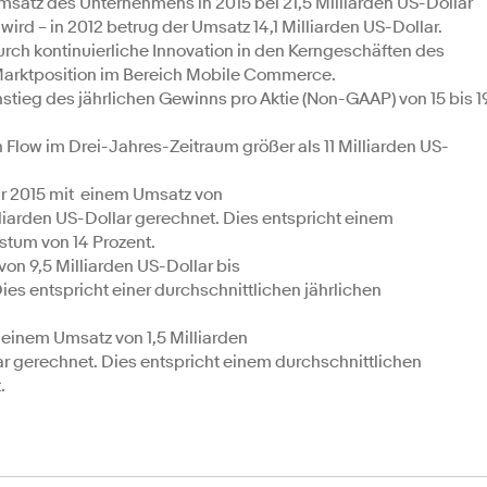
msatz des Unternehmens in 2015 bei 21,5 Milliarden US-Dollar
 wird – in 2012 betrug der Umsatz 14,1 Milliarden US-Dollar.
ch kontinuierliche Innovation in den Kerngeschäften des
arktposition im Bereich Mobile Commerce.
tieg des jährlichen Gewinns pro Aktie (Non-GAAP) von 15 bis 1
h Flow im Drei-Jahres-Zeitraum größer als 11 Milliarden US-
ür 2015 mit einem Umsatz von
illiarden US-Dollar gerechnet. Dies entspricht einem
stum von 14 Prozent.
von 9,5 Milliarden US-Dollar bis
Dies entspricht einer durchschnittlichen jährlichen
 einem Umsatz von 1,5 Milliarden
lar gerechnet. Dies entspricht einem durchschnittlichen
.