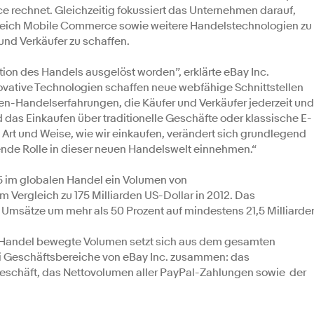
 rechnet. Gleichzeitig fokussiert das Unternehmen darauf,
Bereich Mobile Commerce sowie weitere Handelstechnologien zu
und Verkäufer zu schaffen.
tion des Handels ausgelöst worden”, erklärte eBay Inc.
vative Technologien schaffen neue webfähige Schnittstellen
een-Handelserfahrungen, die Käufer und Verkäufer jederzeit und
d das Einkaufen über traditionelle Geschäfte oder klassische E-
Art und Weise, wie wir einkaufen, verändert sich grundlegend
ende Rolle in dieser neuen Handelswelt einnehmen.“
015 im globalen Handel ein Volumen von
 Vergleich zu 175 Milliarden US-Dollar in 2012. Das
Umsätze um mehr als 50 Prozent auf mindestens 21,5 Milliarde
 im Handel bewegte Volumen setzt sich aus dem gesamten
i Geschäftsbereiche von eBay Inc. zusammen: das
schäft, das Nettovolumen aller PayPal-Zahlungen sowie der