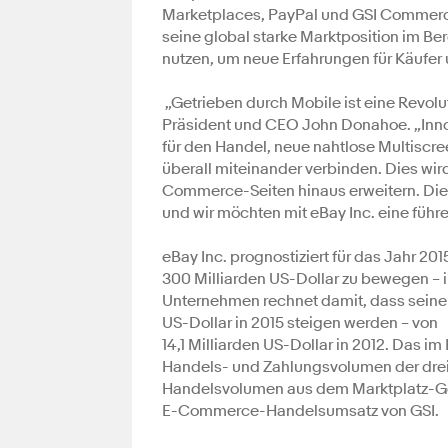
Marketplaces, PayPal und GSI Commerce
seine global starke Marktposition im 
nutzen, um neue Erfahrungen für Käufer 
„Getrieben durch Mobile ist eine Revolu
Präsident und CEO John Donahoe. „Inno
für den Handel, neue nahtlose Multiscr
überall miteinander verbinden. Dies wir
Commerce-Seiten hinaus erweitern. Die 
und wir möchten mit eBay Inc. eine führ
eBay Inc. prognostiziert für das Jahr 2
300 Milliarden US-Dollar zu bewegen – im
Unternehmen rechnet damit, dass seine 
US-Dollar in 2015 steigen werden – von
14,1 Milliarden US-Dollar in 2012. Das
Handels- und Zahlungsvolumen der dre
Handelsvolumen aus dem Marktplatz-Ge
E-Commerce-Handelsumsatz von GSI.