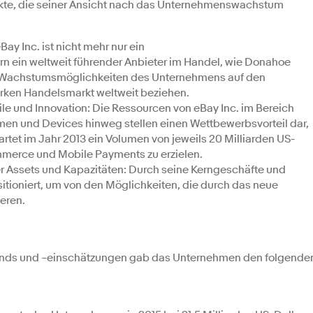
kte, die seiner Ansicht nach das Unternehmenswachstum
Bay Inc. ist nicht mehr nur ein
ein weltweit führender Anbieter im Handel, wie Donahoe
ie Wachstumsmöglichkeiten des Unternehmens auf den
arken Handelsmarkt weltweit beziehen.
ile und Innovation: Die Ressourcen von eBay Inc. im Bereich
rmen und Devices hinweg stellen einen Wettbewerbsvorteil dar,
et im Jahr 2013 ein Volumen von jeweils 20 Milliarden US-
mmerce und Mobile Payments zu erzielen.
her Assets und Kapazitäten: Durch seine Kerngeschäfte und
ositioniert, um von den Möglichkeiten, die durch das neue
eren.
trends und –einschätzungen gab das Unternehmen den folgende