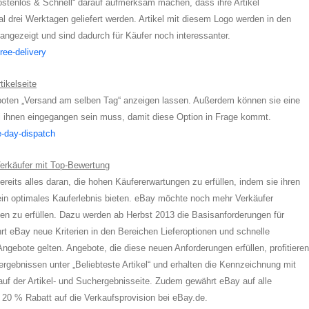
ostenlos & Schnell“ darauf aufmerksam machen, dass ihre Artikel
l drei Werktagen geliefert werden. Artikel mit diesem Logo werden in den
 angezeigt und sind dadurch für Käufer noch interessanter.
ree-delivery
ikelseite
boten „Versand am selben Tag“ anzeigen lassen. Außerdem können sie eine
bei ihnen eingegangen sein muss, damit diese Option in Frage kommt.
e-day-dispatch
Verkäufer mit Top-Bewertung
reits alles daran, die hohen Käufererwartungen zu erfüllen, indem sie ihren
in optimales Kauferlebnis bieten. eBay möchte noch mehr Verkäufer
en zu erfüllen. Dazu werden ab Herbst 2013 die Basisanforderungen für
rt eBay neue Kriterien in den Bereichen Lieferoptionen und schnelle
 Angebote gelten. Angebote, die diese neuen Anforderungen erfüllen, profitieren
rgebnissen unter „Beliebteste Artikel“ und erhalten die Kennzeichnung mit
uf der Artikel- und Suchergebnisseite. Zudem gewährt eBay auf alle
 20 % Rabatt auf die Verkaufsprovision bei eBay.de.