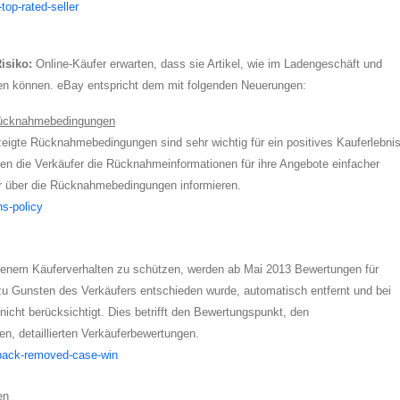
top-rated-seller
isiko:
Online-Käufer erwarten, dass sie Artikel, wie im Ladengeschäft und
n können. eBay entspricht dem mit folgenden Neuerungen:
r Rücknahmebedingungen
zeigte Rücknahmebedingungen sind sehr wichtig für ein positives Kauferlebnis
en die Verkäufer die Rücknahmeinformationen für ihre Angebote einfacher
her über die Rücknahmebedingungen informieren.
ns-policy
nem Käuferverhalten zu schützen, werden ab Mai 2013 Bewertungen für
l zu Gunsten des Verkäufers entschieden wurde, automatisch entfernt und bei
nicht berücksichtigt. Dies betrifft den Bewertungspunkt, den
, detaillierten Verkäuferbewertungen.
dback-removed-case-win
en