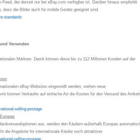
y-Feed, der derzeit nur bei eBay.com verfügbar ist. Darüber hinaus empfiehlt
, dass die Bilder auch für mobile Geräte geeignet sind.
ure-standards
n und Versenden
ationalen Märkten. Damit können diese bis zu 112 Millionen Kunden auf der
sten
rnationalen eBay-Websites eingestellt werden, stehen neue
it können Verkäufer auf einfache Art die Kosten für den Versand des Artikel
national-selling-postage
 Europas
ndardversandoptionen aus, werden den Käufern außerhalb Europas automatisc
t die Angebote für internationale Käufer noch attraktiver.
national-selling-postage