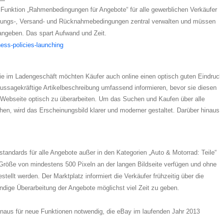
 Funktion „Rahmenbedingungen für Angebote“ für alle gewerblichen Verkäufer
hlungs-, Versand- und Rücknahmebedingungen zentral verwalten und müssen
 angeben. Das spart Aufwand und Zeit.
ness-policies-launching
e im Ladengeschäft möchten Käufer auch online einen optisch guten Eindruc
aussagekräftige Artikelbeschreibung umfassend informieren, bevor sie diesen
e Webseite optisch zu überarbeiten. Um das Suchen und Kaufen über alle
hen, wird das Erscheinungsbild klarer und moderner gestaltet. Darüber hinaus
tandards für alle Angebote außer in den Kategorien „Auto & Motorrad: Teile“
 Größe von mindestens 500 Pixeln an der langen Bildseite verfügen und ohne
ellt werden. Der Marktplatz informiert die Verkäufer frühzeitig über die
ndige Überarbeitung der Angebote möglichst viel Zeit zu geben.
hinaus für neue Funktionen notwendig, die eBay im laufenden Jahr 2013