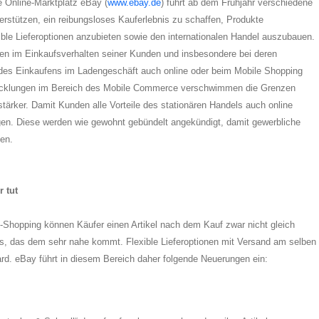
e Online-Marktplatz eBay (
www.ebay.de
) führt ab dem Frühjahr verschiedene
erstützen, ein reibungsloses Kauferlebnis zu schaffen, Produkte
ible Lieferoptionen anzubieten sowie den internationalen Handel auszubauen.
en im Einkaufsverhalten seiner Kunden und insbesondere bei deren
 des Einkaufens im Ladengeschäft auch online oder beim Mobile Shopping
twicklungen im Bereich des Mobile Commerce verschwimmen die Grenzen
ärker. Damit Kunden alle Vorteile des stationären Handels auch online
gen. Diese werden wie gewohnt gebündelt angekündigt, damit gewerbliche
nen.
 tut
-Shopping können Käufer einen Artikel nach dem Kauf zwar nicht gleich
s, das dem sehr nahe kommt. Flexible Lieferoptionen mit Versand am selben
ard. eBay führt in diesem Bereich daher folgende Neuerungen ein: