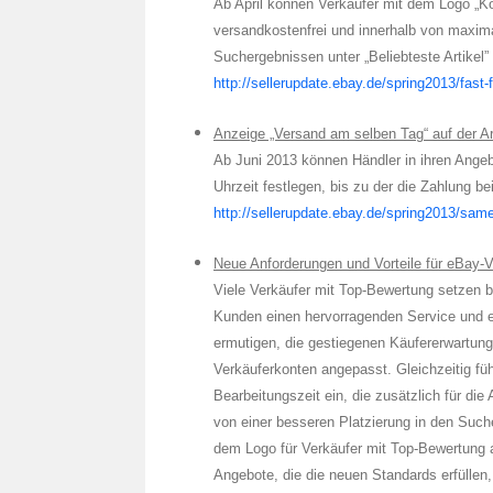
Ab April können Verkäufer mit dem Logo „K
versandkostenfrei und innerhalb von maxima
Suchergebnissen unter „Beliebteste Artikel”
http://sellerupdate.ebay.de/spring2013/fast-f
Anzeige „Versand am selben Tag“ auf der Art
Ab Juni 2013 können Händler in ihren Ange
Uhrzeit festlegen, bis zu der die Zahlung 
http://sellerupdate.ebay.de/spring2013/sam
Neue Anforderungen und Vorteile für eBay-
Viele Verkäufer mit Top-Bewertung setzen be
Kunden einen hervorragenden Service und e
ermutigen, die gestiegenen Käufererwartung
Verkäuferkonten angepasst. Gleichzeitig füh
Bearbeitungszeit ein, die zusätzlich für die
von einer besseren Platzierung in den Suche
dem Logo für Verkäufer mit Top-Bewertung a
Angebote, die die neuen Standards erfüllen,