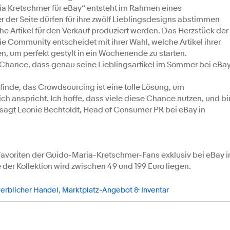
aria Kretschmer für eBay“ entsteht im Rahmen eines
der Seite dürfen für ihre zwölf Lieblingsdesigns abstimmen
e Artikel für den Verkauf produziert werden. Das Herzstück der
ie Community entscheidet mit ihrer Wahl, welche Artikel ihrer
 um perfekt gestylt in ein Wochenende zu starten.
e Chance, dass genau seine Lieblingsartikel im Sommer bei eBa
 finde, das Crowdsourcing ist eine tolle Lösung, um
ch anspricht. Ich hoffe, dass viele diese Chance nutzen, und bi
 sagt Leonie Bechtoldt, Head of Consumer PR bei eBay in
Favoriten der Guido-Maria-Kretschmer-Fans exklusiv bei eBay i
 der Kollektion wird zwischen 49 und 199 Euro liegen.
rblicher Handel
,
Marktplatz-Angebot & Inventar