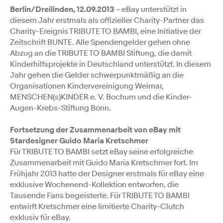
Berlin/Dreilinden, 12.09.2013
– eBay unterstützt in
diesem Jahr erstmals als offizieller Charity-Partner das
Charity-Ereignis TRIBUTE TO BAMBI, eine Initiative der
Zeitschrift BUNTE. Alle Spendengelder gehen ohne
Abzug an die TRIBUTE TO BAMBI Stiftung, die damit
Kinderhilfsprojekte in Deutschland unterstützt. In diesem
Jahr gehen die Gelder schwerpunktmäßig an die
Organisationen Kindervereinigung Weimar,
MENSCHEN(s)KINDER e. V. Bochum und die Kinder-
Augen-Krebs-Stiftung Bonn.
Fortsetzung der Zusammenarbeit von eBay mit
Stardesigner Guido Maria Kretschmer
Für TRIBUTE TO BAMBI setzt eBay seine erfolgreiche
Zusammenarbeit mit Guido Maria Kretschmer fort. Im
Frühjahr 2013 hatte der Designer erstmals für eBay eine
exklusive Wochenend-Kollektion entworfen, die
Tausende Fans begeisterte. Für TRIBUTE TO BAMBI
entwirft Kretschmer eine limitierte Charity-Clutch
exklusiv für eBay.