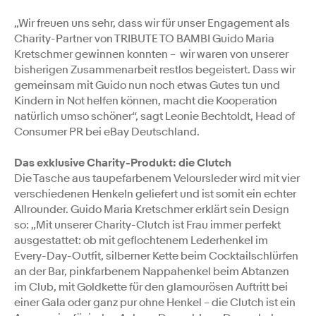
„Wir freuen uns sehr, dass wir für unser Engagement als
Charity-Partner von TRIBUTE TO BAMBI Guido Maria
Kretschmer gewinnen konnten – wir waren von unserer
bisherigen Zusammenarbeit restlos begeistert. Dass wir
gemeinsam mit Guido nun noch etwas Gutes tun und
Kindern in Not helfen können, macht die Kooperation
natürlich umso schöner“, sagt Leonie Bechtoldt, Head of
Consumer PR bei eBay Deutschland.
Das exklusive Charity-Produkt: die Clutch
Die Tasche aus taupefarbenem Veloursleder wird mit vier
verschiedenen Henkeln geliefert und ist somit ein echter
Allrounder. Guido Maria Kretschmer erklärt sein Design
so: „Mit unserer Charity-Clutch ist Frau immer perfekt
ausgestattet: ob mit geflochtenem Lederhenkel im
Every-Day-Outfit, silberner Kette beim Cocktailschlürfen
an der Bar, pinkfarbenem Nappahenkel beim Abtanzen
im Club, mit Goldkette für den glamourösen Auftritt bei
einer Gala oder ganz pur ohne Henkel – die Clutch ist ein