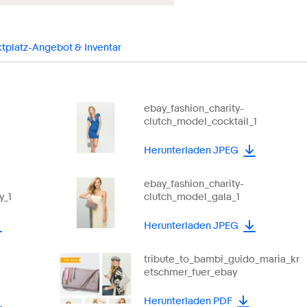
tplatz-Angebot & Inventar
ebay_fashion_charity-
clutch_model_cocktail_1
Herunterladen JPEG
ebay_fashion_charity-
y_1
clutch_model_gala_1
Herunterladen JPEG
tribute_to_bambi_guido_maria_kr
etschmer_fuer_ebay
Herunterladen PDF