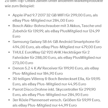
Zu den Top-Deals zählen unter anderem Markenprodukte
wie zum Beispiel:
Apple iPad 9.7 2017 32 GB WIFI für 299,00 Euro, als
eBay Plus-Mitglied nur 284,00 Euro
Bosch Akku-Bohrschrauber mit 3 Akkus, Tasche und
Zubehör für 139,99, als eBay PlusMitglied nur 124,99
Euro
Samsung Galaxy S8 64 GB Android Smartphone für
494,00 Euro, als eBay Plus-Mitglied nur 479,00 Euro
THULE EuroWay G2 920 AHK Heckträger für 2
Fahrräder für 288,00 Euro, als eBay PlusMitglied nur
273,00 Euro
Denon 5.2 4 K AV Receiver für 199,90 Euro, als eBay
Plus-Mitglied nur 184,90 Euro
30 teiliges Villeroy & Boch Besteckset Ella, für 59,95
Euro, als eBay Plus-Mitglied nur 44,95 Euro
Parrot Disco Drohne inkl. Skycontroller für 299,90
Euro, als eBay Plus-Mitglied nur 284,90 Euro
3er Rösle Pfannenset versch. Größen für 59,99 Euro,
als eBay Plus-Mitglied nur 44,99 Euro